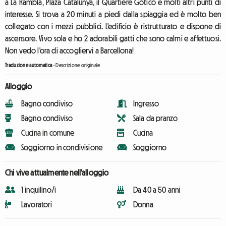
a La Rambla, Plaza Catalunya, il Quartiere Gotico e molti altri punti di
interesse. Si trova a 20 minuti a piedi dalla spiaggia ed è molto ben
collegato con i mezzi pubblici. L'edificio è ristrutturato e dispone di
ascensore. Vivo sola e ho 2 adorabili gatti che sono calmi e affettuosi.
Non vedo l'ora di accogliervi a Barcellona!
Traduzione automatica
-
Descrizione originale
Alloggio
Bagno condiviso
Ingresso
Bagno condiviso
Sala da pranzo
Cucina in comune
Cucina
Soggiorno in condivisione
Soggiorno
Chi vive attualmente nell'alloggio
1 inquilino/i
Da 40 a 50 anni
Lavoratori
Donna