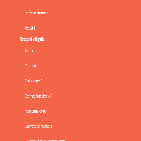
I nostri numeri
Novità
Scopri di più
Aiuto
Contatti
Chi siamo?
Come funziona?
Assicurazione
Centro di fiducia