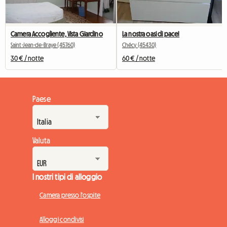
Camera Accogliente, Vista Giardino
La nostra oasi di pace!
Saint-Jean-de-Braye (45760)
Chécy (45430)
30 € / notte
60 € / notte
Paese
Valuta
I nostri tipi di alloggio
Camera presso l'ospite
Alloggi condivisi