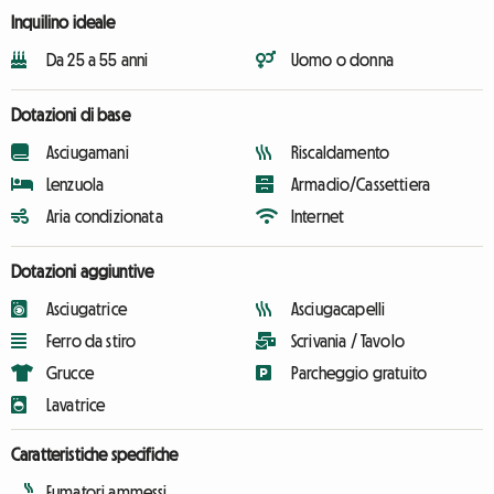
Inquilino ideale
Da 25 a 55 anni
Uomo o donna
Dotazioni di base
Asciugamani
Riscaldamento
Lenzuola
Armadio/Cassettiera
Aria condizionata
Internet
Dotazioni aggiuntive
Asciugatrice
Asciugacapelli
Ferro da stiro
Scrivania / Tavolo
Grucce
Parcheggio gratuito
Lavatrice
Caratteristiche specifiche
Fumatori ammessi