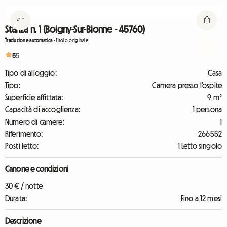
Stanza n. 1 (Boigny-Sur-Bionne - 45760)
Traduzione automatica
-
Titolo originale
5
5
Tipo di alloggio:
Casa
Tipo:
Camera presso l'ospite
Superficie affittata:
9 m²
Capacità di accoglienza:
1 persona
Numero di camere:
1
Riferimento:
266552
Posti letto:
1 Letto singolo
Canone e condizioni
30 € / notte
Durata:
Fino a 12 mesi
Descrizione