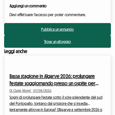
Aggiungi un commento
Devi effettuare l'accesso per poter commentare.
Pubblica un annuncio
Trova un alloggio
Leggi anche
Bassa stagione in Algarve 2026: prolungare
l'estate soggiornando presso un ospite per
evitare l'aumento dei prezzi
Di Claire Morel
|
07/08/2026
Sogni di prolungare l'estate sotto il sole splendente del sud
del Portogallo, lontano dal grigiore che si insedia
lentamente altrove in Europa? L'Algarve a settembre 2026 si