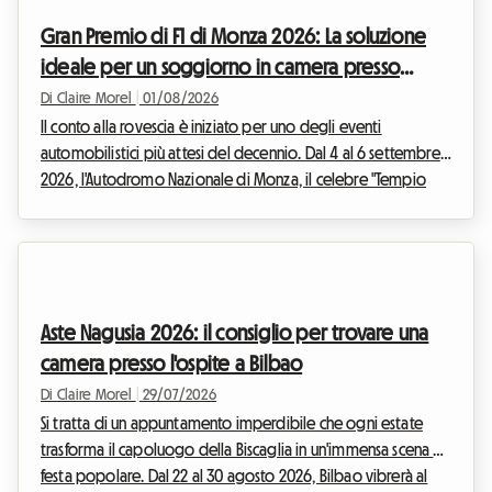
eccezionale dice anche afflusso massiccio di visitatori. Trovare
Gran Premio di F1 di Monza 2026: La soluzione
un posto dove dormire diventa rapidame...
ideale per un soggiorno in camera presso
l'ospite senza spendere una fortuna con
Di Claire Morel
|
01/08/2026
Roomlala
Il conto alla rovescia è iniziato per uno degli eventi
automobilistici più attesi del decennio. Dal 4 al 6 settembre
2026, l'Autodromo Nazionale di Monza, il celebre "Tempio
della Velocità", ospiterà il F1 Monza 2026. Ogni anno, decine
di migliaia di Tifosi e appassionati provenienti da tutto il
mondo convergono in Lombardia per vibrare al ritmo dei
motori. Ma se lo spettacolo in pista promette di essere
grandioso, la preparazione del viaggio può trasformarsi
Aste Nagusia 2026: il consiglio per trovare una
rapidamente in un vero percorso a os...
camera presso l'ospite a Bilbao
Di Claire Morel
|
29/07/2026
Si tratta di un appuntamento imperdibile che ogni estate
trasforma il capoluogo della Biscaglia in un'immensa scena di
festa popolare. Dal 22 al 30 agosto 2026, Bilbao vibrerà al