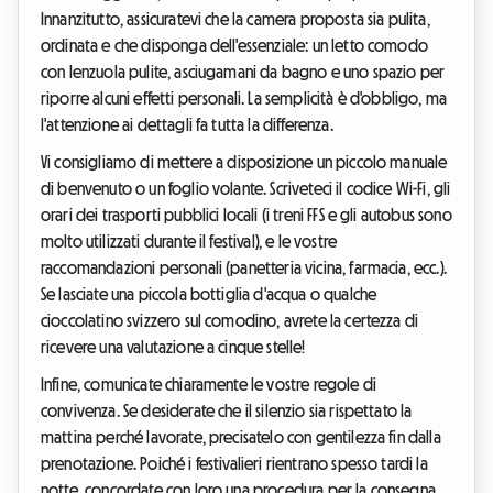
Innanzitutto, assicuratevi che la camera proposta sia pulita,
ordinata e che disponga dell'essenziale: un letto comodo
con lenzuola pulite, asciugamani da bagno e uno spazio per
riporre alcuni effetti personali. La semplicità è d'obbligo, ma
l'attenzione ai dettagli fa tutta la differenza.
Vi consigliamo di mettere a disposizione un piccolo manuale
di benvenuto o un foglio volante. Scriveteci il codice Wi-Fi, gli
orari dei trasporti pubblici locali (i treni FFS e gli autobus sono
molto utilizzati durante il festival), e le vostre
raccomandazioni personali (panetteria vicina, farmacia, ecc.).
Se lasciate una piccola bottiglia d'acqua o qualche
cioccolatino svizzero sul comodino, avrete la certezza di
ricevere una valutazione a cinque stelle!
Infine, comunicate chiaramente le vostre regole di
convivenza. Se desiderate che il silenzio sia rispettato la
mattina perché lavorate, precisatelo con gentilezza fin dalla
prenotazione. Poiché i festivalieri rientrano spesso tardi la
notte, concordate con loro una procedura per la consegna