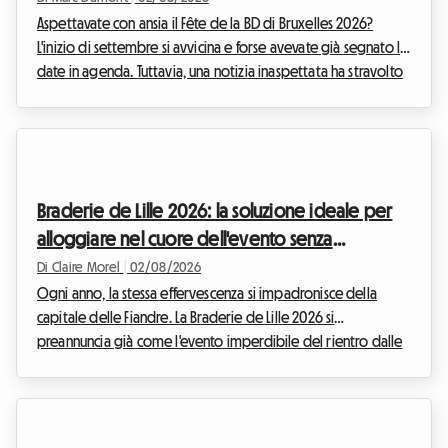
Aspettavate con ansia il Fête de la BD di Bruxelles 2026?
L'inizio di settembre si avvicina e forse avevate già segnato le
date in agenda. Tuttavia, una notizia inaspettata ha stravolto
il calendario culturale belga. Di fronte a questa situazione,
noi di Roomlala abbiamo deciso di reinventare il vostro
soggiorno. Se l'evento ufficiale non avrà luogo, la capitale
belga è ricca di tesori permanenti per gli appassionati della
nona arte. Questo articolo vi spiega come trasformare
Braderie de Lille 2026: la soluzione ideale per
questa delusione in...
alloggiare nel cuore dell'evento senza
spendere una fortuna
Di Claire Morel
|
02/08/2026
Ogni anno, la stessa effervescenza si impadronisce della
capitale delle Fiandre. La Braderie de Lille 2026 si
preannuncia già come l'evento imperdibile del rientro dalle
vacanze. Prevista ufficialmente da sabato 5 settembre alle
8:00 a domenica 6 settembre alle 18:00, questa grande festa
popolare trasformerà l'area metropolitana di Lilla in un
immenso mercato a cielo aperto. Ma chi dice evento