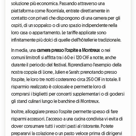
soluzione più economica. Passando attraverso una
piattaforma come Roomlala, entrate direttamente in
contatto con privati che dispongono di una camera per gli
ospiti, di un soppalco o di uno spazio indipendente nella
loro casa o appartamento. Le tariffe applicate sono
infinitamente più dolci di quelle dell'hôtellerie tradizionale.
In media, una
camera presso l'ospite a Montreux
o nei
comuni limitrofi si affitta tra i 60 e i 120 CHF a notte, anche
durante il periodo del festival. Riprendiamo l'esempio della
nostra coppia di Lione, Julien e Sarah: prenotando presso
l'ospite, le loro tre notti costeranno circa 250 CHF in totale. Il
risparmio realizzato è colossale e permette loro di
comprarsi i biglietti per concerti supplementari o di godersi
gli stand culinari lungo le banchine di Montreux.
Inoltre, alloggiare presso l'ospite permette spesso di fare
risparmi accessori. L'accesso a una cucina condivisa vi evita di
dover consumare tutti i vostri pasti al ristorante. Potete
prepararvi la colazione o un pasto veloce prima di dirigervi