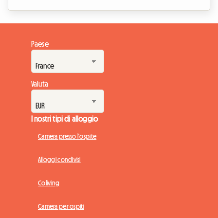
ritmo dell'Aste Nagusia, la sua celebre Settimana Grande. Se
l'evento attira centinaia di migliaia di visitatori pronti a
celebrare la cultura basca, pone anche una sfida importante:
trovare un alloggio a prezzi accessibili. Di fronte ad hotel al
Paese
completo con mesi di anticipo e tariffe alle stelle, noi di
Roomlala vi pr...
Valuta
I nostri tipi di alloggio
Camera presso l'ospite
Alloggi condivisi
Coliving
Camera per ospiti