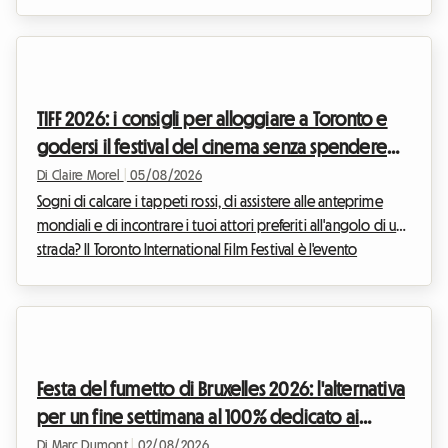
impone come una scelta assolutamente ovvia. Con le sue
scogliere dorate, le sue acque cristalline e il suo clima
eccezionalmente mite, questa regione continua ad attirare
viaggiatori in cerca di evasione. Noi di Roomlala sappiamo
quanto questo periodo dell'anno sia magico per scoprire il
TIFF 2026: i consigli per alloggiare a Toronto e
litorale portoghese. Tuttavia, un ost...
godersi il festival del cinema senza spendere
una fortuna
Di Claire Morel
|
05/08/2026
Sogni di calcare i tappeti rossi, di assistere alle anteprime
mondiali e di incontrare i tuoi attori preferiti all'angolo di una
strada? Il Toronto International Film Festival è l'evento
imperdibile dell'anno per ogni cinefilo che si rispetti.
Tuttavia, organizzare il proprio viaggio per questo evento
mondiale può diventare rapidamente un rompicapo
finanziario, soprattutto per quanto riguarda l'alloggio. Su
Roomlala, sappiamo quanto sia fondamentale trovare un
Festa del fumetto di Bruxelles 2026: l'alternativa
punto d'appoggio confortevole senza...
per un fine settimana al 100% dedicato ai
fumetti e alloggio economico su Roomlala
Di Marc Dumont
|
02/08/2026