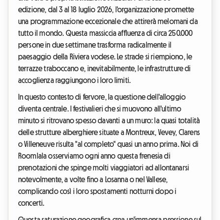
edizione, dal 3 al 18 luglio 2026, l'organizzazione promette
una programmazione eccezionale che attirerà melomani da
tutto il mondo. Questa massiccia affluenza di circa 250.000
persone in due settimane trasforma radicalmente il
paesaggio della Riviera vodese. Le strade si riempiono, le
terrazze traboccano e, inevitabilmente, le infrastrutture di
accoglienza raggiungono i loro limiti.
In questo contesto di fervore, la questione dell'alloggio
diventa centrale. I festivalieri che si muovono all'ultimo
minuto si ritrovano spesso davanti a un muro: la quasi totalità
delle strutture alberghiere situate a Montreux, Vevey, Clarens
o Villeneuve risulta "al completo" quasi un anno prima. Noi di
Roomlala osserviamo ogni anno questa frenesia di
prenotazioni che spinge molti viaggiatori ad allontanarsi
notevolmente, a volte fino a Losanna o nel Vallese,
complicando così i loro spostamenti notturni dopo i
concerti.
Questa saturazione geografica crea un'immensa pressione sul