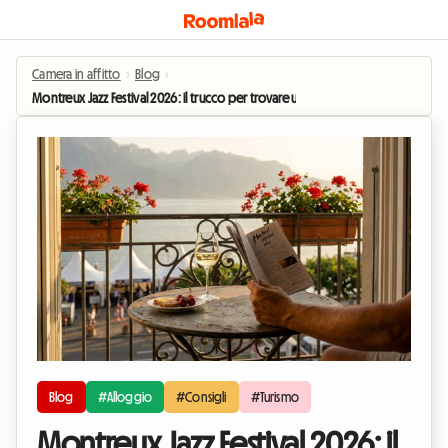
Camera in affitto
›
Blog
›
Montreux Jazz Festival 2026: il trucco per trovare un alloggio sulla Riviera sen
Blog
#Alloggio
#Consigli
#Turismo
Montreux Jazz Festival 2026: il