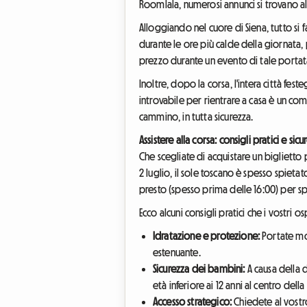
Roomlala, numerosi annunci si trovano all
Alloggiando nel cuore di Siena, tutto si f
durante le ore più calde della giornat
prezzo durante un evento di tale portat
Inoltre, dopo la corsa, l'intera città fes
introvabile per rientrare a casa è un com
cammino, in tutta sicurezza.
Assistere alla corsa: consigli pratici e sicu
Che scegliate di acquistare un biglietto 
2 luglio, il sole toscano è spesso spieta
presto (spesso prima delle 16:00) per sp
Ecco alcuni consigli pratici che i vostri
Idratazione e protezione:
Portate mol
estenuante.
Sicurezza dei bambini:
A causa della 
età inferiore ai 12 anni al centro della
Accesso strategico:
Chiedete al vostro