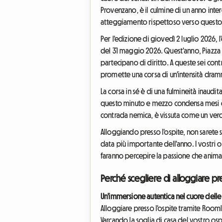
Provenzano, è il culmine di un anno intero
atteggiamento rispettoso verso questo f
Per l'edizione di giovedì 2 luglio 2026, 
del 31 maggio 2026. Quest'anno, Piazza d
partecipano di diritto. A queste sei cont
promette una corsa di un'intensità dram
La corsa in sé è di una fulmineità inaudi
questo minuto e mezzo condensa mesi di t
contrada nemica, è vissuta come un vero 
Alloggiando presso l'ospite, non sarete s
data più importante dell'anno. I vostri o
faranno percepire la passione che anima
Perché scegliere di alloggiare pre
Un'immersione autentica nel cuore dell
Alloggiare presso l'ospite tramite Rooml
Varcando la soglia di casa del vostro osp