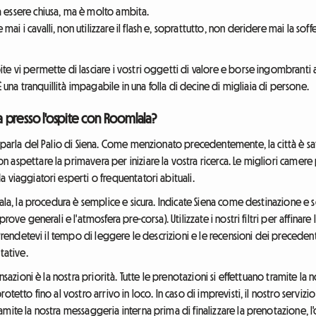
a essere chiusa, ma è molto ambita.
mai i cavalli, non utilizzare il flash e, soprattutto, non deridere mai la sof
e vi permette di lasciare i vostri oggetti di valore e borse ingombranti al
È una tranquillità impagabile in una folla di decine di migliaia di persone.
presso l'ospite con Roomlala?
 parla del Palio di Siena. Come menzionato precedentemente, la città è satu
aspettare la primavera per iniziare la vostra ricerca. Le migliori camere p
 viaggiatori esperti o frequentatori abituali.
lala, la procedura è semplice e sicura. Indicate Siena come destinazione e
ove generali e l'atmosfera pre-corsa). Utilizzate i nostri filtri per affinare 
 Prendetevi il tempo di leggere le descrizioni e le recensioni dei precedent
tative.
sazioni è la nostra priorità. Tutte le prenotazioni si effettuano tramite la no
otetto fino al vostro arrivo in loco. In caso di imprevisti, il nostro serviz
mite la nostra messaggeria interna prima di finalizzare la prenotazione, l