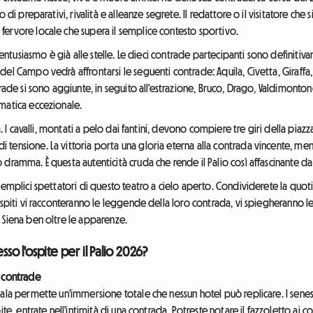
 di preparativi, rivalità e alleanze segrete. Il redattore o il visitatore ch
ervore locale che supera il semplice contesto sportivo.
l'entusiasmo è già alle stelle. Le dieci contrade partecipanti sono definitiv
el Campo vedrà affrontarsi le seguenti contrade: Aquila, Civetta, Giraffa
rade si sono aggiunte, in seguito all'estrazione, Bruco, Drago, Valdimontone
matica eccezionale.
ta. I cavalli, montati a pelo dai fantini, devono compiere tre giri della p
ensione. La vittoria porta una gloria eterna alla contrada vincente, ment
dramma. È questa autenticità cruda che rende il Palio così affascinante da
emplici spettatori di questo teatro a cielo aperto. Condividerete la quotidi
spiti vi racconteranno le leggende della loro contrada, vi spiegheranno le 
 Siena ben oltre le apparenze.
sso l'ospite per il Palio 2026?
e contrade
ala permette un'immersione totale che nessun hotel può replicare. I senesi 
ite, entrate nell'intimità di una contrada. Potreste notare il fazzoletto ai