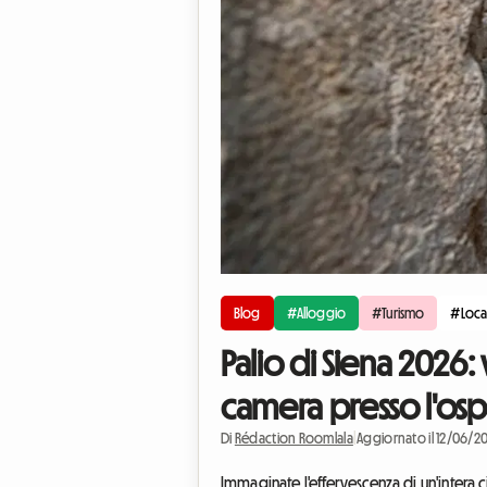
Blog
#Alloggio
#Turismo
#Loca
Palio di Siena 2026:
camera presso l'osp
Di
Rédaction Roomlala
|
Aggiornato il 12/06/2
Immaginate l'effervescenza di un'intera ci