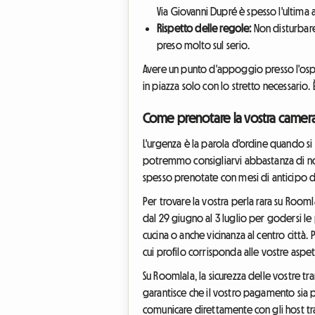
Via Giovanni Dupré è spesso l'ultima 
Rispetto delle regole:
Non disturbare 
preso molto sul serio.
Avere un punto d'appoggio presso l'ospit
in piazza solo con lo stretto necessario. 
Come prenotare la vostra camera 
L'urgenza è la parola d'ordine quando si
potremmo consigliarvi abbastanza di non 
spesso prenotate con mesi di anticipo da
Per trovare la vostra perla rara su Room
dal 29 giugno al 3 luglio per godersi le pr
cucina o anche vicinanza al centro città.
cui profilo corrisponda alle vostre aspet
Su Roomlala, la sicurezza delle vostre tran
garantisce che il vostro pagamento sia pr
comunicare direttamente con gli host tra