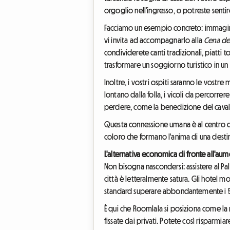
orgoglio nell'ingresso, o potreste sentir
Facciamo un esempio concreto: immaginat
vi invita ad accompagnarlo alla
Cena de
condividerete canti tradizionali, piatti 
trasformare un soggiorno turistico in u
Inoltre, i vostri ospiti saranno le vostre
lontano dalla folla, i vicoli da percorrer
perdere, come la benedizione del cavall
Questa connessione umana è al centro de
coloro che formano l'anima di una destinaz
L'alternativa economica di fronte all'au
Non bisogna nascondersi: assistere al Pal
città è letteralmente satura. Gli hotel m
standard superare abbondantemente i 5
È qui che Roomlala si posiziona come la m
fissate dai privati. Potete così risparmi