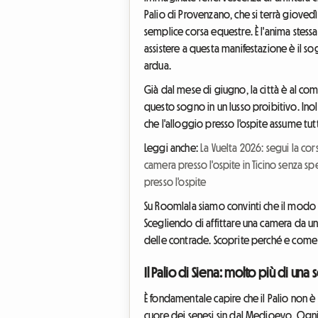
Palio di Provenzano, che si terrà giovedì
semplice corsa equestre. È l'anima stessa 
assistere a questa manifestazione è il s
ardua.
Già dal mese di giugno, la città è al comp
questo sogno in un lusso proibitivo. Inol
che l'alloggio presso l'ospite assume tutto
Leggi anche:
La Vuelta 2026: segui la co
camera presso l'ospite in Ticino senza s
presso l'ospite
Su Roomlala siamo convinti che il modo m
Scegliendo di affittare una camera da un
delle contrade. Scoprite perché e come 
Il Palio di Siena: molto più di una
È fondamentale capire che il Palio non è 
cuore dei senesi sin dal Medioevo. Ogni 