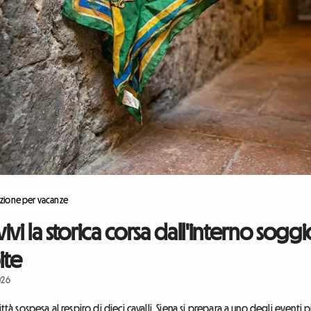
zione per vacanze
 vivi la storica corsa dall'interno sog
ite
026
ttà sospesa al respiro di dieci cavalli. Siena si prepara a uno degli eventi p