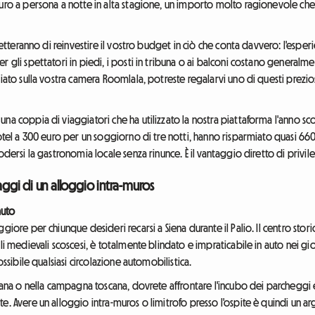
uro a persona a notte in alta stagione, un importo molto ragionevole che 
metteranno di reinvestire il vostro budget in ciò che conta davvero: l'esperien
r gli spettatori in piedi, i posti in tribuna o ai balconi costano generalm
iato sulla vostra camera Roomlala, potreste regalarvi uno di questi preziosi 
una coppia di viaggiatori che ha utilizzato la nostra piattaforma l'anno s
 hotel a 300 euro per un soggiorno di tre notti, hanno risparmiato quasi
dersi la gastronomia locale senza rinunce. È il vantaggio diretto di privilegia
aggi di un alloggio intra-muros
auto
giore per chiunque desideri recarsi a Siena durante il Palio. Il centro stor
li medievali scoscesi, è totalmente blindato e impraticabile in auto nei gio
ossibile qualsiasi circolazione automobilistica.
tana o nella campagna toscana, dovrete affrontare l'incubo dei parcheggi es
e. Avere un alloggio intra-muros o limitrofo presso l'ospite è quindi un 