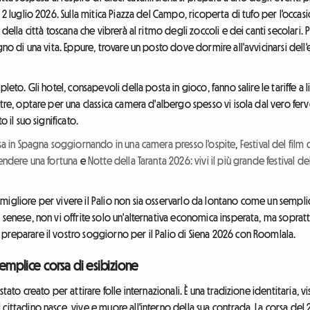
 2 luglio 2026. Sulla mitica Piazza del Campo, ricoperta di tufo per l'occa
della città toscana che vibrerà al ritmo degli zoccoli e dei canti secolari. P
ogno di una vita. Eppure, trovare un posto dove dormire all'avvicinarsi de
leto. Gli hotel, consapevoli della posta in gioco, fanno salire le tariffe a li
tre, optare per una classica camera d'albergo spesso vi isola dal vero ferv
 il suo significato.
rsa in Spagna soggiornando in una camera presso l'ospite
,
Festival del film
pendere una fortuna
e
Notte della Taranta 2026: vivi il più grande festival 
igliore per vivere il Palio non sia osservarlo da lontano come un semplic
 senese, non vi offrite solo un'alternativa economica insperata, ma sopra
preparare il vostro soggiorno per il Palio di Siena 2026 con Roomlala.
 semplice corsa di esibizione
stato creato per attirare folle internazionali. È una tradizione identitaria,
cittadino nasce, vive e muore all'interno della sua contrada. La corsa del 