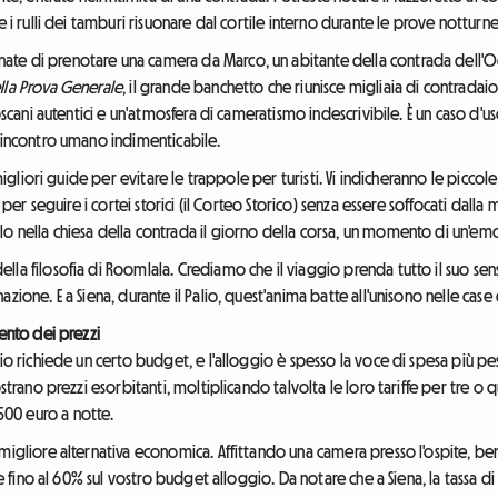
e i rulli dei tamburi risuonare dal cortile interno durante le prove notturne
e di prenotare una camera da Marco, un abitante della contrada dell'Oca
lla Prova Generale
, il grande banchetto che riunisce migliaia di contradaiol
toscani autentici e un'atmosfera di cameratismo indescrivibile. È un caso d'
n incontro umano indimenticabile.
 migliori guide per evitare le trappole per turisti. Vi indicheranno le picco
e per seguire i cortei storici (il Corteo Storico) senza essere soffocati dal
o nella chiesa della contrada il giorno della corsa, un momento di un'e
lla filosofia di Roomlala. Crediamo che il viaggio prenda tutto il suo se
ione. E a Siena, durante il Palio, quest'anima batte all'unisono nelle case 
mento dei prezzi
io richiede un certo budget, e l'alloggio è spesso la voce di spesa più pesa
ostrano prezzi esorbitanti, moltiplicando talvolta le loro tariffe per tre 
00 euro a notte.
igliore alternativa economica. Affittando una camera presso l'ospite, benef
are fino al 60% sul vostro budget alloggio. Da notare che a Siena, la tassa 