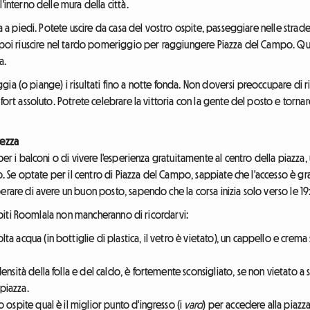
'interno delle mura della città.
a a piedi. Potete uscire da casa del vostro ospite, passeggiare nelle strade 
a, poi riuscire nel tardo pomeriggio per raggiungere Piazza del Campo. Q
a.
teggia (o piange) i risultati fino a notte fonda. Non doversi preoccupare di 
fort assoluto. Potrete celebrare la vittoria con la gente del posto e tornar
rezza
per i balconi o di vivere l'esperienza gratuitamente al centro della piazza
to. Se optate per il centro di Piazza del Campo, sappiate che l'accesso è g
erare di avere un buon posto, sapendo che la corsa inizia solo verso le 19
 ospiti Roomlala non mancheranno di ricordarvi:
ta acqua (in bottiglie di plastica, il vetro è vietato), un cappello e crema s
densità della folla e del caldo, è fortemente sconsigliato, se non vietato 
 piazza.
 ospite qual è il miglior punto d'ingresso (i
varci
) per accedere alla piazza 