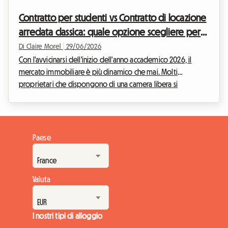
generare entrate extra vivendo al ...
Contratto per studenti vs Contratto di locazione
arredata classica: quale opzione scegliere per
affittare la propria camera a inizio anno
Di Claire Morel
|
29/06/2026
accademico 2026?
Con l'avvicinarsi dell'inizio dell'anno accademico 2026, il
mercato immobiliare è più dinamico che mai. Molti
proprietari che dispongono di una camera libera si
chiedono quale sia il modo migliore per affittarla. Su
Roomlala, accompagniamo ogni giorno gli ospitanti che
desiderano fare il grande passo, ma che spesso si scontrano
con una domanda cruciale: che tipo di contratto scegliere?
Paese
Bisogna optare per uno specifico contratto di locazione per
studenti 2026 o rivolgersi a un classico contratto ...
Valuta
I nostri tipi di alloggio