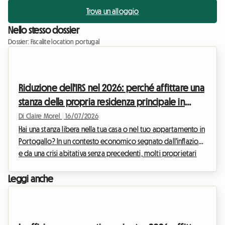
Trova un alloggio
Nello stesso dossier
Dossier: Fiscalite location portugal
Riduzione dell'IRS nel 2026: perché affittare una
stanza della propria residenza principale in
Portogallo diventa molto redditizio
Di Claire Morel
|
16/07/2026
Hai una stanza libera nella tua casa o nel tuo appartamento in
Portogallo? In un contesto economico segnato dall'inflazione
e da una crisi abitativa senza precedenti, molti proprietari
cercano soluzioni per generare entrate extra. Su Roomlala
sappiamo che fare il grande passo e iniziare a offrire una
Leggi anche
camera presso l'ospite può talvolta sollevare dubbi, in
particolare sul piano amministrativo e fiscale. Buone notizie:
la fiscalità per l'affitto di una stanza in Portogallo per il 2026 è