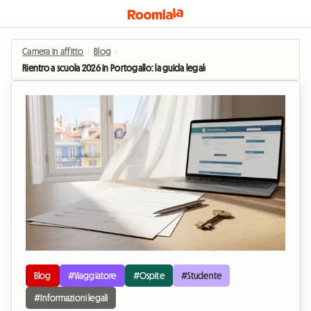
Camera in affitto
›
Blog
›
Rientro a scuola 2026 in Portogallo: la guida legale al contratto di affitto di 
Blog
#Viaggiatore
#Ospite
#Studente
#Informazioni legali