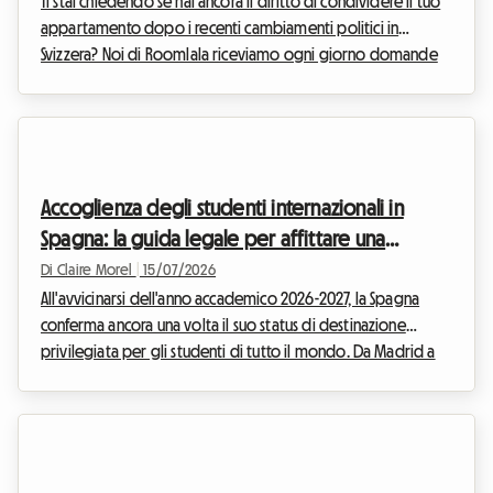
Ti stai chiedendo se hai ancora il diritto di condividere il tuo
appartamento dopo i recenti cambiamenti politici in
Svizzera? Noi di Roomlala riceviamo ogni giorno domande
da inquilini e ospiti legittimamente preoccupati per le voci
su un possibile inasprimento della legge. Stai tranquillo: il
subaffitto in Svizzera nel 2026 rimane una pratica
perfettamente legale, regolamentata e sicura. Che tu voglia
affittare una stanza vuota per arrotondare lo stipendio a fine
Accoglienza degli studenti internazionali in
mese o proporre una camera arr...
Spagna: la guida legale per affittare una
camera per l'inizio dell'anno accademico 2026
Di Claire Morel
|
15/07/2026
All'avvicinarsi dell'anno accademico 2026-2027, la Spagna
conferma ancora una volta il suo status di destinazione
privilegiata per gli studenti di tutto il mondo. Da Madrid a
Barcellona, passando per Valencia e Siviglia, l'afflusso di
giovani talenti internazionali crea una formidabile
opportunità per i proprietari che dispongono di una stanza
libera. Su Roomlala, sappiamo che l'affitto di una stanza a uno
studente straniero in Spagna è una soluzione ideale per