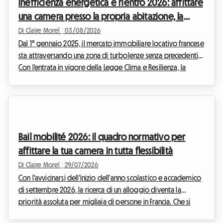
stata comp...
Inefficienza energetica e rientro 2026: affittare
una camera presso la propria abitazione, la
soluzione legale per i proprietari?
Di Claire Morel
|
03/08/2026
Dal 1° gennaio 2025, il mercato immobiliare locativo francese
sta attraversando una zona di turbolenze senza precedenti.
Con l'entrata in vigore della Legge Clima e Resilienza, la
messa in affitto di alloggi interi classificati G è severamente
vietata per i contratti di residenza principale. Questa misura
radicale mira a sradicare quello che viene comunemente
chiamato "passoire thermique" (alloggio energivoro). Di
fronte a questa situazione, molti proprietari si trovano in un
Bail mobilité 2026: il quadro normativo per
vicolo cieco, temen...
affittare la tua camera in tutta flessibilità
Di Claire Morel
|
29/07/2026
Con l'avvicinarsi dell'inizio dell'anno scolastico e accademico
di settembre 2026, la ricerca di un alloggio diventa la
priorità assoluta per migliaia di persone in Francia. Che si
tratti di intraprendere un nuovo percorso universitario,