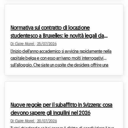
iniziare uno stage di fine studi o svolgere una missione
professionale temporanea, il bisogno di flessibilità non è mai
stato così forte. Dal punto di vista dei proprietari, il timore di
morosità e la volontà di mantenere il controllo sul proprio
Normativa sul contratto di locazione
immobile frenan...
studentesco a Bruxelles: le novità legali da
conoscere per l'inizio dell'anno accademico
Di Claire Morel
|
25/07/2026
2026
L'inizio dell'anno accademico si avvicina rapidamente nella
capitale belga e con esso arrivano molti interrogativi
sull'alloggio. Che siate un ospite che desidera offrire una
camera libera o un futuro inquilino alla ricerca del suo nido
per studiare, è fondamentale padroneggiare i contorni del
contratto di locazione per studenti a Bruxelles 2026. Su
Roomlala, sappiamo che la legislazione immobiliare può
talvolta sembrare complessa e intimidatoria. Ecco perché
Nuove regole per il subaffitto in Svizzera: cosa
abbiamo decifrato per voi tutte le r...
devono sapere gli inquilini nel 2026
Di Claire Morel
|
20/07/2026