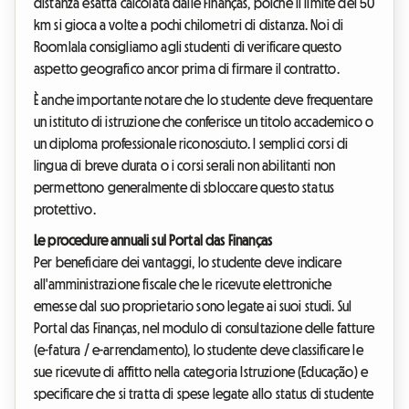
distanza esatta calcolata dalle Finanças, poiché il limite dei 50
km si gioca a volte a pochi chilometri di distanza. Noi di
Roomlala consigliamo agli studenti di verificare questo
aspetto geografico ancor prima di firmare il contratto.
È anche importante notare che lo studente deve frequentare
un istituto di istruzione che conferisce un titolo accademico o
un diploma professionale riconosciuto. I semplici corsi di
lingua di breve durata o i corsi serali non abilitanti non
permettono generalmente di sbloccare questo status
protettivo.
Le procedure annuali sul Portal das Finanças
Per beneficiare dei vantaggi, lo studente deve indicare
all'amministrazione fiscale che le ricevute elettroniche
emesse dal suo proprietario sono legate ai suoi studi. Sul
Portal das Finanças, nel modulo di consultazione delle fatture
(e-fatura / e-arrendamento), lo studente deve classificare le
sue ricevute di affitto nella categoria Istruzione (Educação) e
specificare che si tratta di spese legate allo status di studente