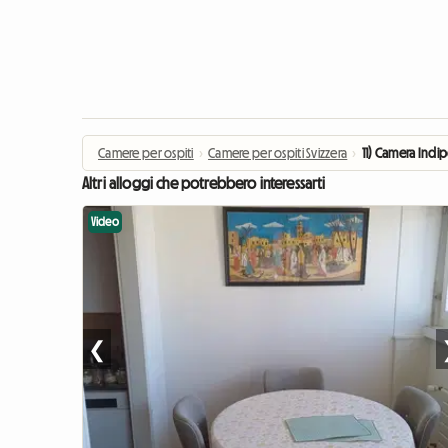
Camere per ospiti
›
Camere per ospiti Svizzera
›
11) Camera Indi
Altri alloggi che potrebbero interessarti
Video
❮