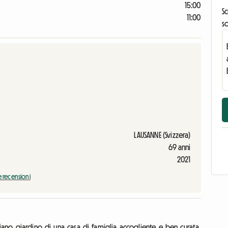
15:00
Sc
11:00
s
LAUSANNE (Svizzera)
69 anni
2021
e recensioni
iano giardino di una casa di famiglia accogliente e ben curata.