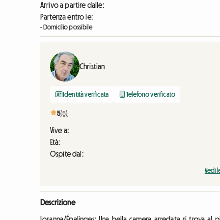
Arrivo a partire dalle:
Partenza entro le:
- Domicilio possibile
Christian
Identità verificata
Telefono verificato
5
(5)
Vive a:
Età:
Ospite dal:
Vedi l
Descrizione
Losanna/Épalinges: Una bella camera arredata si trova al p