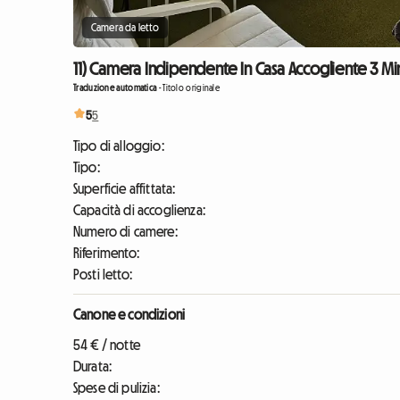
Camera da letto
11) Camera Indipendente In Casa Accogliente 3 Min
Traduzione automatica
-
Titolo originale
5
5
Tipo di alloggio:
Tipo:
Superficie affittata:
Capacità di accoglienza:
Numero di camere:
Riferimento:
Posti letto:
Canone e condizioni
54 € / notte
Durata:
Spese di pulizia: