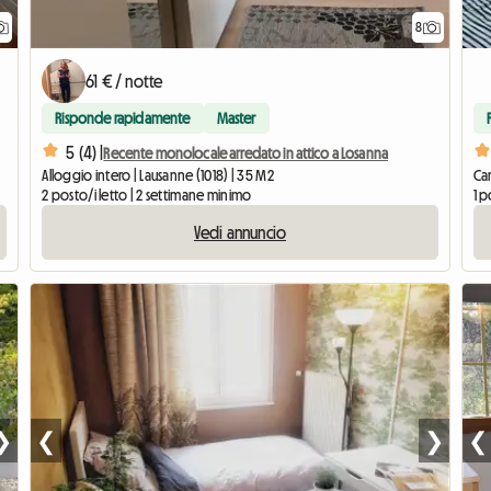
8
61 € / notte
Risponde rapidamente
Master
5 (4) |
Recente monolocale arredato in attico a Losanna
Alloggio intero | Lausanne (1018) | 35 M2
Cam
2 posto/i letto | 2 settimane minimo
1 p
Vedi annuncio
❯
❮
❯
❮