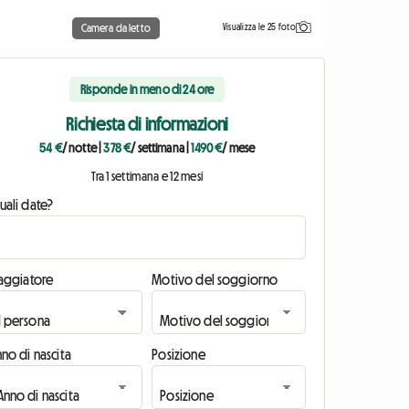
Visualizza le 25 foto
Camera da letto
Risponde in meno di 24 ore
Richiesta di informazioni
54 €
/ notte
|
378 €
/ settimana
|
1490 €
/ mese
Tra 1 settimana e 12 mesi
uali date?
iaggiatore
Motivo del soggiorno
no di nascita
Posizione