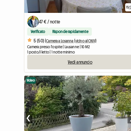
15
47 € / notte
Verificato
Risponde rapidamente
5 (50) |
Camera a Losanna (vicino al CHUV)
Camera presso l'ospite | Lausanne | 10 M2
1 posto/i letto | 1 notte minimo
Vedi annuncio
Video
❮