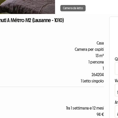
Camera da letto
uti A Métrro M2 (Lausanne - 1010)
Casa
Camera per ospiti
13 m²
Q
1 persona
1
264204
V
1 Letto singolo
An
Tra 1 settimana e 12 mesi
94 €