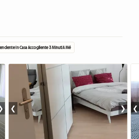
pendente In Casa Accogliente 3 Minuti A Métrro M2
❯
❮
❯
❮