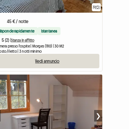
31
45 € / notte
Risponde rapidamente
Istantanea
5 (2) |
Stanza in affitto
era presso l'ospite | Morges (1110) | 30 M2
osto/i letto | 3 notti minimo
Vedi annuncio
❯