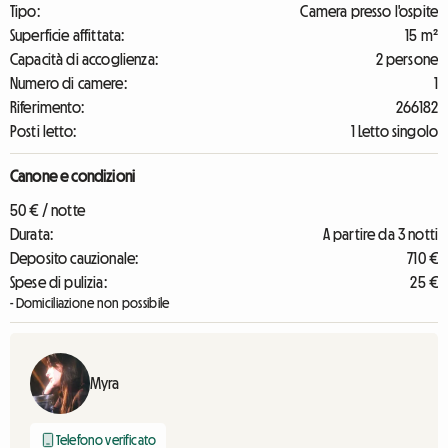
Tipo:
Camera presso l'ospite
Superficie affittata:
15 m²
Capacità di accoglienza:
2 persone
Numero di camere:
1
Riferimento:
266182
Posti letto:
1 Letto singolo
Canone e condizioni
50 € / notte
Durata:
A partire da 3 notti
Deposito cauzionale:
710 €
Spese di pulizia:
25 €
- Domiciliazione non possibile
Myra
Telefono verificato