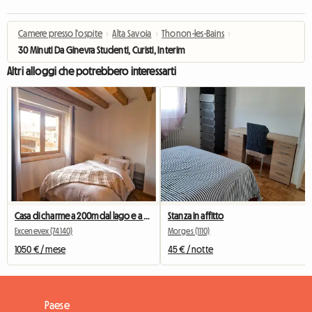
Camere presso l'ospite
›
Alta Savoia
›
Thonon-les-Bains
›
30 Minuti Da Ginevra Studenti, Curisti, Interim
Altri alloggi che potrebbero interessarti
Casa di charme a 200m dal lago e a 40 minuti da Ginevra
Stanza in affitto
Excenevex (74140)
Morges (1110)
1050 € / mese
45 € / notte
Paese