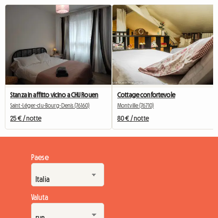
Stanza in affitto vicino a CHU Rouen
Cottage confortevole
Saint-Léger-du-Bourg-Denis (76160)
Montville (76710)
25 € / notte
80 € / notte
Paese
Valuta