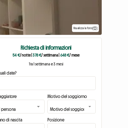
Visualizza la foto
Richiesta di informazioni
54 €
/ notte
|
378 €
/ settimana
|
648 €
/ mese
Tra 1 settimana e 3 mesi
uali date?
iaggiatore
Motivo del soggiorno
no di nascita
Posizione