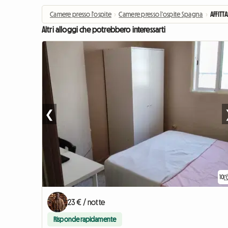
Camere presso l'ospite
›
Camere presso l'ospite Spagna
›
AFFIT
Altri alloggi che potrebbero interessarti
❮
10
23 € / notte
Risponde rapidamente