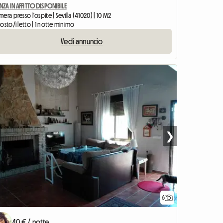
NZA IN AFFITTO DISPONIBILE
era presso l'ospite | Sevilla (41020) | 10 M2
osto/i letto | 1 notte minimo
Vedi annuncio
❯
6
40 € / notte