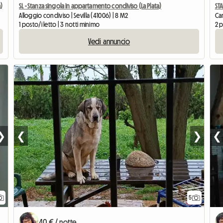
a)
SL - Stanza singola in appartamento condiviso (La Plata)
STA
Alloggio condiviso | Sevilla (41006) | 8 M2
Cam
1 posto/i letto | 3 notti minimo
2 p
Vedi annuncio
❯
❮
❯
❮
5
40 € / notte