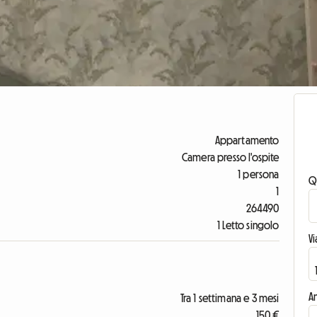
Appartamento
Camera presso l'ospite
1 persona
Q
1
264490
1 Letto singolo
V
An
Tra 1 settimana e 3 mesi
150 €