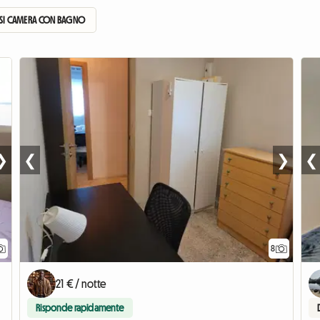
TASI CAMERA CON BAGNO
❯
❮
❯
❮
8
21 € / notte
Risponde rapidamente