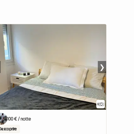
❯
6
100 € / notte
Da scoprire