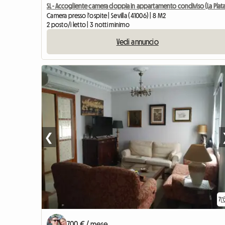
SL - Accogliente camera doppia in appartamento condiviso (La Plat
Camera presso l'ospite | Sevilla (41006) | 8 M2
2 posto/i letto | 3 notti minimo
Vedi annuncio
❮
7
700 € / mese