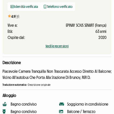
Identità verificata
Telefono verificato
4.9
(9)
Vive a:
EPINAY SOUS SENART (França)
Età:
63 anni
Ospite dal:
2020
Vedi le recensioni
Descrizione
Piacevole Camera Tranquilla Non Trascurata Accesso Diretto Al Balcone;
Vicino All'autobus Che Porta Alla Stazione Di Brunoy, RER D.
Traduzione automatica
-
Descrizione originale
Alloggio
Bagno condiviso
Soggiorno in condivisione
Bagno condiviso
Balcone / Terrazzo