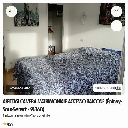
Visualizza le 7 foto
Camera da letto
AFFITTASI CAMERA MATRIMONIALE ACCESSO BALCONE (Épinay-
Sous-Sénart - 91860)
Traduzione automatica
-
Titolo originale
4.9
9