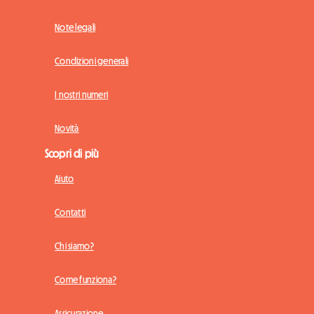
Note legali
Condizioni generali
I nostri numeri
Novità
Scopri di più
Aiuto
Contatti
Chi siamo?
Come funziona?
Assicurazione