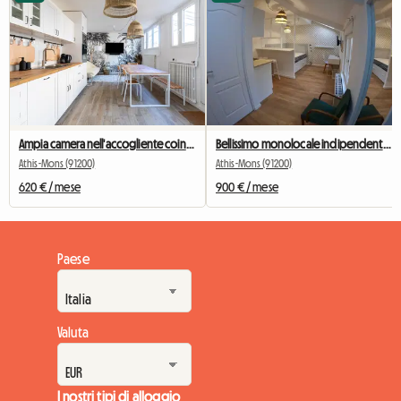
Ampia camera nell'accogliente coinquilino n. 5 di New York vicino a Olry
Bellissimo monolocale indipendente di 29m2,
Athis-Mons (91200)
Athis-Mons (91200)
620 € / mese
900 € / mese
Paese
Valuta
I nostri tipi di alloggio