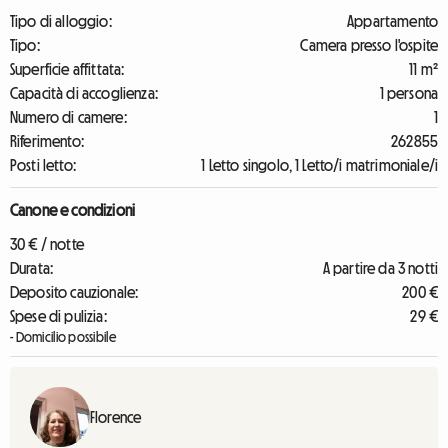
Tipo di alloggio:
Appartamento
Tipo:
Camera presso l'ospite
Superficie affittata:
11 m²
Capacità di accoglienza:
1 persona
Numero di camere:
1
Riferimento:
262855
Posti letto:
1 Letto singolo, 1 Letto/i matrimoniale/i
Canone e condizioni
30 € / notte
Durata:
A partire da 3 notti
Deposito cauzionale:
200 €
Spese di pulizia:
29 €
- Domicilio possibile
Florence