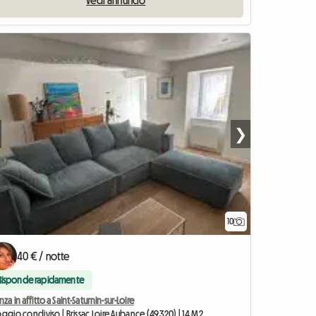
❯
10
40 € / notte
Risponde rapidamente
nza in affitto a Saint-Saturnin-sur-Loire
oggio condiviso | Brissac Loire Aubance (49320) | 14 M2