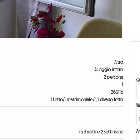
Altro
Alloggio intero
2 persone
Q
1
265116
1 Letto/i matrimoniale/i, 1 divano letto
V
An
Tra 3 notti e 2 settimane