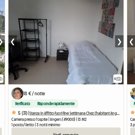
❯
❮
❯
❮
6
18 € / notte
Verificato
Risponde rapidamente
5 (31) |
Stanza In Affitto Fuori Fine Settimana Chez L'habitant Angers
Camera presso l'ospite | Angers (49000) | 13 M2
Cam
1 posto/i letto | 3 notti minimo
3 p
Vedi annuncio