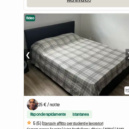
Video
❮
7
25 € / notte
Risponde rapidamente
Istantanea
5 (5) |
Stanza in affitto per studenti e lavoratori