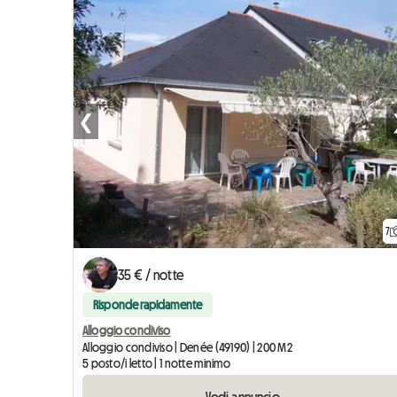
❮
7
35 € / notte
Risponde rapidamente
Alloggio condiviso
Alloggio condiviso | Denée (49190) | 200 M2
5 posto/i letto | 1 notte minimo
Vedi annuncio