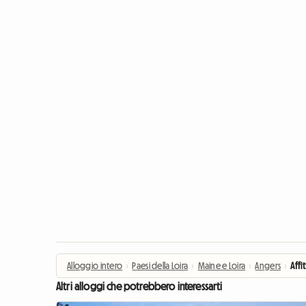
Alloggio intero
›
Paesi della Loira
›
Maine e Loira
›
Angers
›
Affi
Altri alloggi che potrebbero interessarti