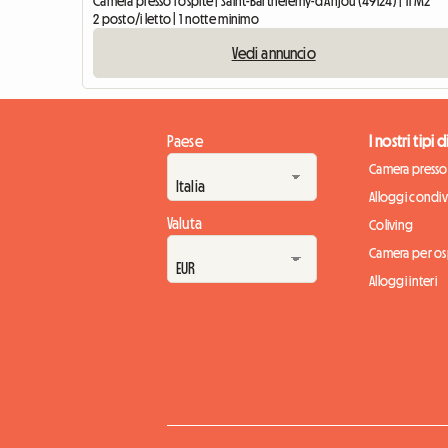
Camera presso l'ospite | Saint-Barthélemy-d'Anjou (49124) | 11 M2
2 posto/i letto | 1 notte minimo
Vedi annuncio
Paese
I nostri tipi 
Camera presso 
Alloggi condivi
Valuta
Coliving
Camera per osp
Alloggi interi