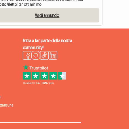
osto/i letto | 2 notti minimo
Vedi annuncio
Entra a far parte della nostra
community!
i
ittare una