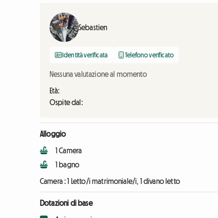
Sebastien
Identità verificata
Telefono verificato
Nessuna valutazione al momento
Età:
Ospite dal:
Alloggio
1 Camera
1 bagno
Camera :
1 Letto/i matrimoniale/i, 1 divano letto
Dotazioni di base