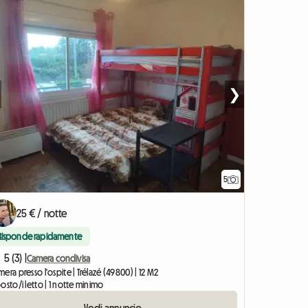
❯
5
25 € / notte
Risponde rapidamente
5 (3) |
Camera condivisa
era presso l'ospite | Trélazé (49800) | 12 M2
osto/i letto | 1 notte minimo
Vedi annuncio