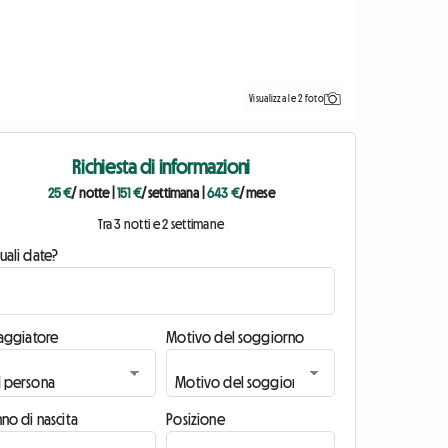
Visualizza le 2 foto
Richiesta di informazioni
25 €
/ notte
|
151 €
/ settimana
|
643 €
/ mese
Tra 3 notti e 2 settimane
uali date?
iaggiatore
Motivo del soggiorno
no di nascita
Posizione