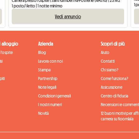
Camera presso l'ospite | Saint-Lambert-la-Potherie (49070) | 23 M2
1 p
1 posto/i letto | 1 notte minimo
Vedi annuncio
di alloggio
Azienda
Scopri di più
l'ospite
Blog
Aiuto
si
Lavora con noi
Contatti
Stampa
Chi siamo?
iti
Partnership
Come funziona?
Note legali
Assicurazione
Condizioni generali
Centro di fiducia
I nostri numeri
Recensioni e comment
Novità
12 buoni motivi per aff
camera su Roomlala