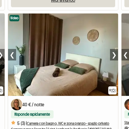
Video
❯
❮
❯
❮
9
40 € / notte
Risponde rapidamente
Sta
5 (3) |
Camera con bagno, WC e zona pranzo - spazio privato
All