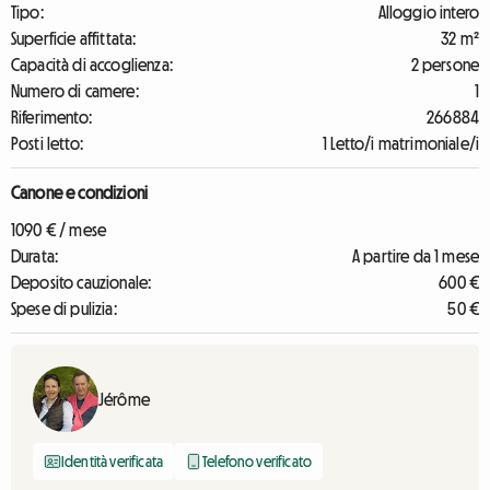
Tipo:
Alloggio intero
Superficie affittata:
32 m²
Capacità di accoglienza:
2 persone
Numero di camere:
1
Riferimento:
266884
Posti letto:
1 Letto/i matrimoniale/i
Canone e condizioni
1090 € / mese
Durata:
A partire da 1 mese
Deposito cauzionale:
600 €
Spese di pulizia:
50 €
Jérôme
Identità verificata
Telefono verificato