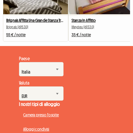
Brignais Affitta Una Grande Stanza Tranquilla
Stanza In Affitto
Brignais (69530)
Meyzieu (69330)
55 € / notte
35 € / notte
Paese
Valuta
I nostri tipi di alloggio
Camera presso l'ospite
Alloggi condivisi