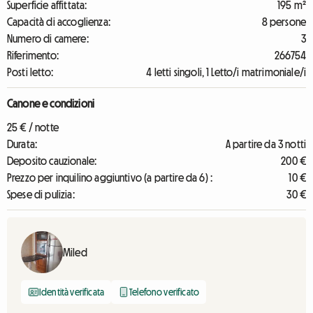
Superficie affittata:
195 m²
Capacità di accoglienza:
8 persone
Numero di camere:
3
Riferimento:
266754
Posti letto:
4 letti singoli, 1 Letto/i matrimoniale/i
Canone e condizioni
25 € / notte
Durata:
A partire da 3 notti
Deposito cauzionale:
200 €
Prezzo per inquilino aggiuntivo (a partire da 6) :
10 €
Spese di pulizia:
30 €
Miled
Identità verificata
Telefono verificato