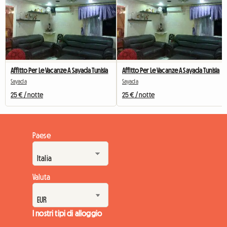
Affitto Per Le Vacanze A Sayada Tunisia
Affitto Per Le Vacanze A Sayada Tunisia
Sayada
Sayada
25 € / notte
25 € / notte
Paese
Valuta
I nostri tipi di alloggio