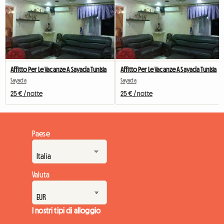
Affitto Per Le Vacanze A Sayada Tunisia
Affitto Per Le Vacanze A Sayada Tunisia
Sayada
Sayada
25 € / notte
25 € / notte
Paese
Valuta
I nostri tipi di alloggio