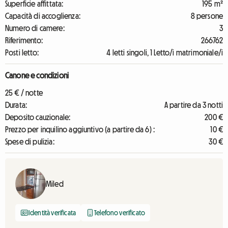
Superficie affittata:
195 m²
Capacità di accoglienza:
8 persone
Numero di camere:
3
Riferimento:
266762
Posti letto:
4 letti singoli, 1 Letto/i matrimoniale/i
Canone e condizioni
25 € / notte
Durata:
A partire da 3 notti
Deposito cauzionale:
200 €
Prezzo per inquilino aggiuntivo (a partire da 6) :
10 €
Spese di pulizia:
30 €
Miled
Identità verificata
Telefono verificato