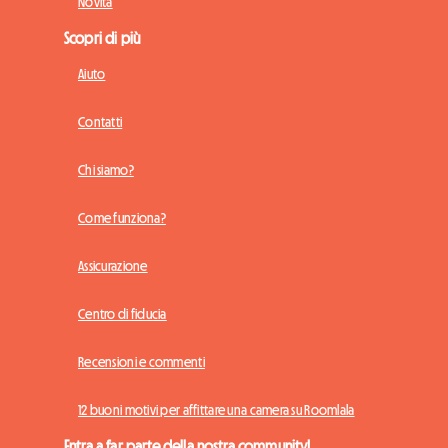
Novità
Scopri di più
Aiuto
Contatti
Chi siamo?
Come funziona?
Assicurazione
Centro di fiducia
Recensioni e commenti
12 buoni motivi per affittare una camera su Roomlala
Entra a far parte della nostra community!