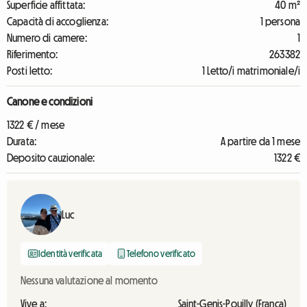
Superficie affittata:
40 m²
Capacità di accoglienza:
1 persona
Numero di camere:
1
Riferimento:
263382
Posti letto:
1 Letto/i matrimoniale/i
Canone e condizioni
1322 € / mese
Durata:
A partire da 1 mese
Deposito cauzionale:
1322 €
Luc
Identità verificata
Telefono verificato
Nessuna valutazione al momento
Vive a:
Saint-Genis-Pouilly (França)