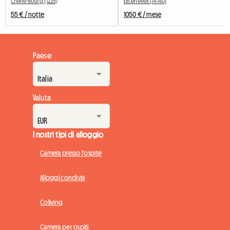
Chêne-Bourg (1225)
Excenevex (74140)
55 € / notte
1050 € / mese
Paese
Valuta
I nostri tipi di alloggio
Camera presso l'ospite
Alloggi condivisi
Coliving
Camera per ospiti