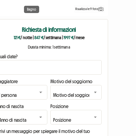
Visualizza le 9 foto
Bagno
Richiesta di informazioni
121 €
/ notte
|
847 €
/ settimana
|
1997 €
/ mese
Durata minima: 1 settimana
uali date?
iaggiatore
Motivo del soggiorno
no di nascita
Posizione
rivi un messaggio per spiegare il motivo del tuo