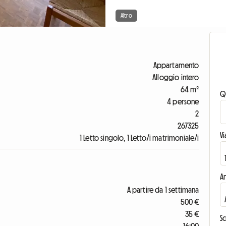
Altro
Appartamento
Alloggio intero
64 m²
Q
4 persone
2
267325
V
1 Letto singolo, 1 Letto/i matrimoniale/i
An
A partire da 1 settimana
500 €
35 €
Sc