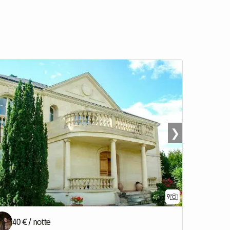
❯
9
40 € / notte