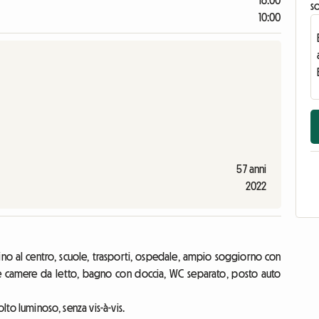
16:00
s
10:00
57 anni
2022
ino al centro, scuole, trasporti, ospedale, ampio soggiorno con
ue camere da letto, bagno con doccia, WC separato, posto auto
olto luminoso, senza vis-à-vis.