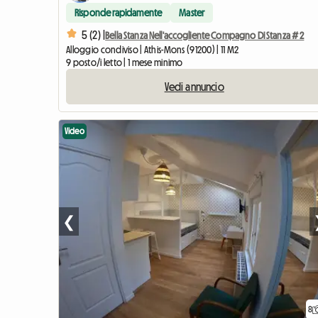
Risponde rapidamente
Master
5 (2) |
Bella Stanza Nell'accogliente Compagno Di Stanza # 2
Alloggio condiviso | Athis-Mons (91200) | 11 M2
9 posto/i letto | 1 mese minimo
Vedi annuncio
Video
❮
8