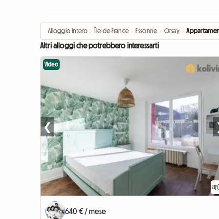
Alloggio intero
›
Île-de-France
›
Essonne
›
Orsay
›
Appartamen
Altri alloggi che potrebbero interessarti
Video
❮
8
640 € / mese