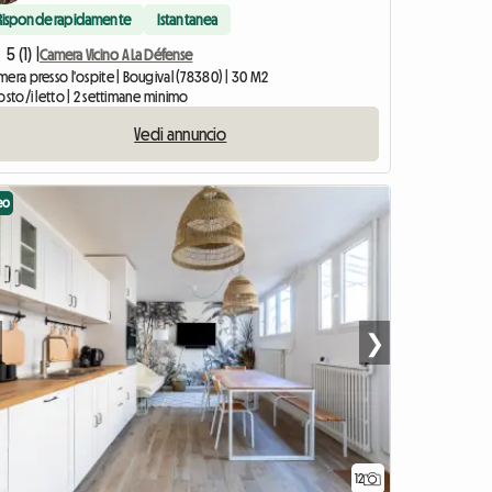
Risponde rapidamente
Istantanea
5 (1) |
Camera Vicino A La Défense
era presso l'ospite | Bougival (78380) | 30 M2
osto/i letto | 2 settimane minimo
Vedi annuncio
eo
❯
12