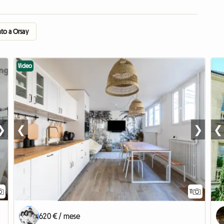
to a Orsay
Video
❯
❮
❯
❮
11
620 € / mese