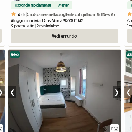
Risponde rapidamente
Master
4 (1) |
Ampia camera nell'accogliente coinquilino n. 5 di New York vicino a Olry
Alloggio condiviso | Athis-Mons (91200) | 11 M2
Cam
9 posto/i letto | 2 mesi minimo
1 p
Vedi annuncio
Video
Vid
❯
❮
❯
❮
14