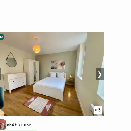
eo
❯
8
654 € / mese