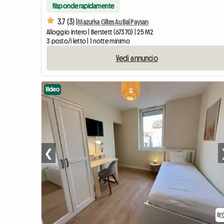
Risponde rapidamente
3.7 (3) |
Mazurka Gîtes Au Bal Paysan
Alloggio intero | Berstett (67370) | 25 M2
3 posto/i letto | 1 notte minimo
Vedi annuncio
Video
❮
8