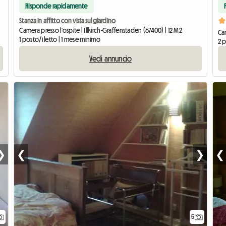
Risponde rapidamente
Stanza in affitto con vista sul giardino
Camera presso l'ospite | Illkirch-Graffenstaden (67400) | 12 M2
Cam
1 posto/i letto | 1 mese minimo
2 p
Vedi annuncio
❯
❮
❯
❮
5