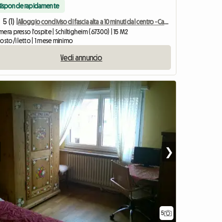
Risponde rapidamente
5 (1) |
Alloggio condiviso di fascia alta a 10 minuti dal centro - Camera 4
era presso l'ospite | Schiltigheim (67300) | 15 M2
osto/i letto | 1 mese minimo
Vedi annuncio
❯
5