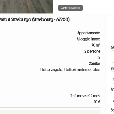
Camera da letto
to A Strasburgo (Strasbourg - 67200)
Appartamento
Alloggio intero
70 m²
Q
2 persone
2
265867
V
1 Letto singolo, 1 Letto/i matrimoniale/i
An
Tra 1 mese e 12 mesi
10 €
Sc