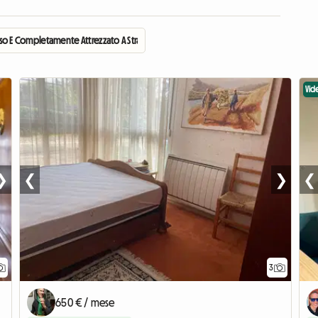
o E Completamente Attrezzato A Strasburgo
Vid
❯
❮
❯
❮
3
650 € / mese