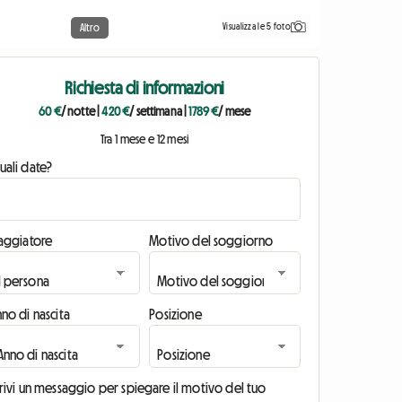
Visualizza le 5 foto
Altro
Richiesta di informazioni
60 €
/ notte
|
420 €
/ settimana
|
1789 €
/ mese
Tra 1 mese e 12 mesi
uali date?
iaggiatore
Motivo del soggiorno
no di nascita
Posizione
rivi un messaggio per spiegare il motivo del tuo