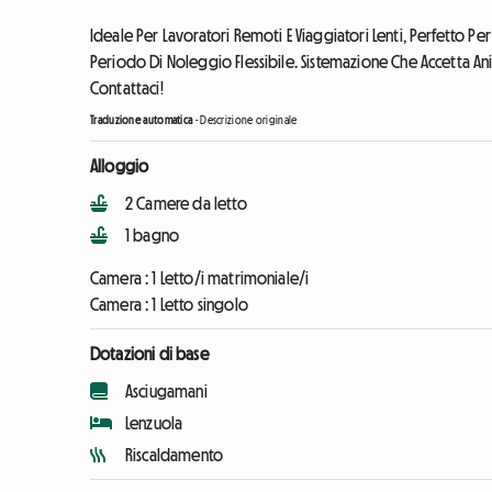
Ideale Per Lavoratori Remoti E Viaggiatori Lenti, Perfetto Pe
Periodo Di Noleggio Flessibile. Sistemazione Che Accetta An
Contattaci!
Traduzione automatica
-
Descrizione originale
Alloggio
2 Camere da letto
1 bagno
Camera :
1 Letto/i matrimoniale/i
Camera :
1 Letto singolo
Dotazioni di base
Asciugamani
Lenzuola
Riscaldamento