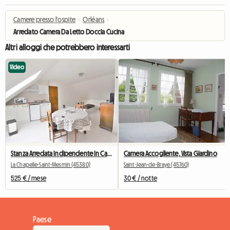
Camere presso l'ospite
›
Orléans
›
Arredato Camera Da Letto Doccia Cucina
Altri alloggi che potrebbero interessarti
Video
Stanza Arredata Indipendente In Casa Indipendente
Camera Accogliente, Vista Giardino
La Chapelle-Saint-Mesmin (45380)
Saint-Jean-de-Braye (45760)
525 € / mese
30 € / notte
Paese