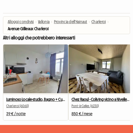
Alloggi condivisi
›
Vallonia
›
Provincia dell'Hainaut
›
Charleroi
›
Avenue Gillieaux Charleroi
Altri alloggi che potrebbero interessarti
Luminoso Locale-studio, Bagno + Cucina Privata
Chez Raoul - Coliving vicino a Nivelles - Seneffe - Feluy
Charleroi (6060)
Pont-à-Celles (6230)
39 € / notte
850 € / mese