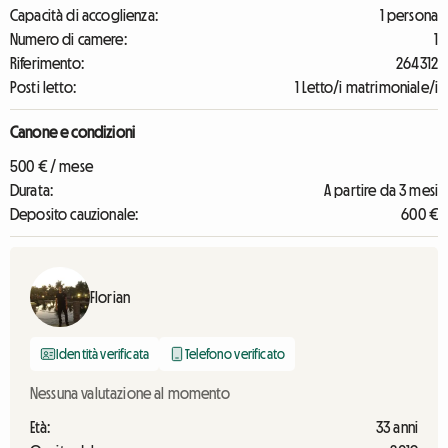
Capacità di accoglienza:
1 persona
Numero di camere:
1
Riferimento:
264312
Posti letto:
1 Letto/i matrimoniale/i
Canone e condizioni
500 € / mese
Durata:
A partire da 3 mesi
Deposito cauzionale:
600 €
Florian
Identità verificata
Telefono verificato
Nessuna valutazione al momento
Età:
33 anni