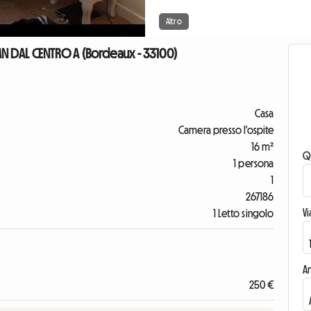
Altro
N DAL CENTRO A (Bordeaux - 33100)
Casa
Camera presso l'ospite
16 m²
Q
1 persona
1
267186
V
1 Letto singolo
An
250 €