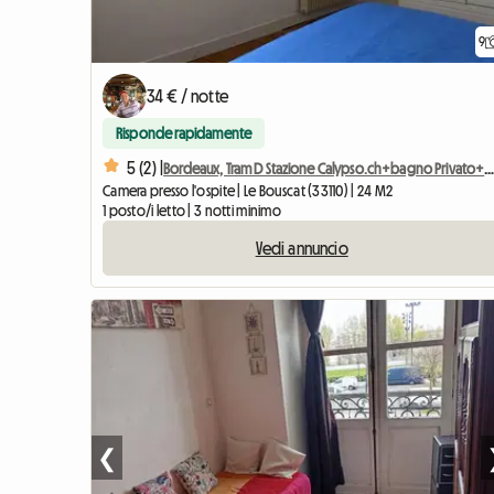
9
34 € / notte
Risponde rapidamente
5 (2) |
Bordeaux, Tram D Stazione Calypso.ch+bagno Privato+
Camera presso l'ospite | Le Bouscat (33110) | 24 M2
1 posto/i letto | 3 notti minimo
Vedi annuncio
❮