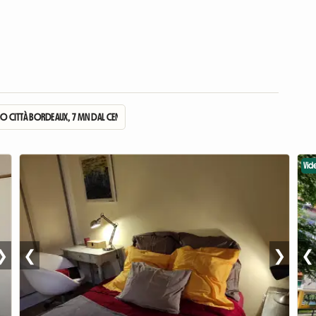
O CITTÀ BORDEAUX, 7 MN DAL CENTRO A
Vid
❯
❮
❯
❮