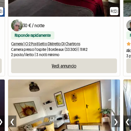
8
30 € / notte
Risponde rapidamente
Camera 1 O 2 Posti Letto Distretto Di Chartrons
wc
Camera presso l'ospite | Bordeaux (33300) | 11 M2
Al
2 posto/i letto | 3 notti minimo
3 p
Vedi annuncio
❯
❮
❯
❮