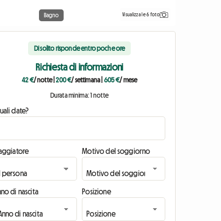
Visualizza le 6 foto
Bagno
Di solito risponde entro poche ore
Richiesta di informazioni
42 €
/ notte
|
200 €
/ settimana
|
605 €
/ mese
Durata minima: 1 notte
uali date?
iaggiatore
Motivo del soggiorno
no di nascita
Posizione