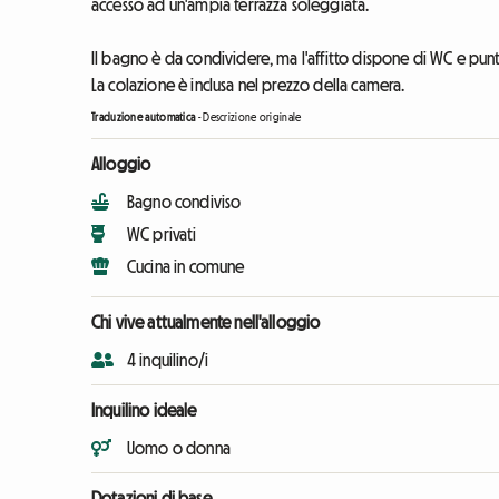
accesso ad un'ampia terrazza soleggiata.
Il bagno è da condividere, ma l'affitto dispone di WC e pun
La colazione è inclusa nel prezzo della camera.
Traduzione automatica
-
Descrizione originale
Alloggio
Bagno condiviso
WC privati
Cucina in comune
Chi vive attualmente nell'alloggio
4 inquilino/i
Inquilino ideale
Uomo o donna
Dotazioni di base