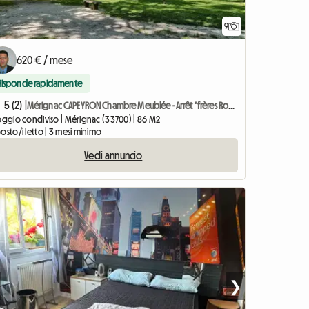
9
620 € / mese
Risponde rapidamente
5 (2) |
Mérignac CAPEYRON Chambre Meublée - Arrêt "frères Robinson"
loggio condiviso | Mérignac (33700) | 86 M2
osto/i letto | 3 mesi minimo
Vedi annuncio
❯