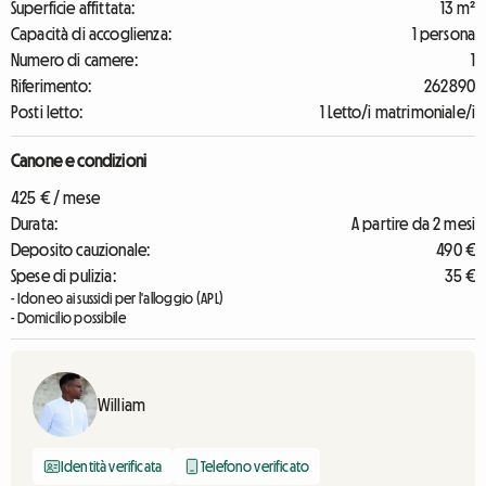
Superficie affittata:
13 m²
Capacità di accoglienza:
1 persona
Numero di camere:
1
Riferimento:
262890
Posti letto:
1 Letto/i matrimoniale/i
Canone e condizioni
425 € / mese
Durata:
A partire da 2 mesi
Deposito cauzionale:
490 €
Spese di pulizia:
35 €
- Idoneo ai sussidi per l'alloggio (APL)
- Domicilio possibile
William
Identità verificata
Telefono verificato