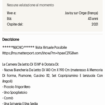
Nessuna valutazione al momento
Vive a:
Juvisy sur Orge (França)
Età:
43 anni
Ospite dal:
2021
Descrizione
*****NUOVO***** Visita Virtuale Possibile
Https://my.matterport.com/show/?m=hpaxC2TG8wn
La Camera Da Letto Di 13 M² è Dotata Di:
- Nuova Biancheria Da Letto Di 140 Cm X 190 Cm (materasso A Memoria
Di Forma, Piumone, Cuscino X2, Set Copripiumino E Lenzuola Con
Angoli)
- Piccolo Frigorifero
- Uno Spogliatoio
- Comò
- Una Scrivania E Una Sedia