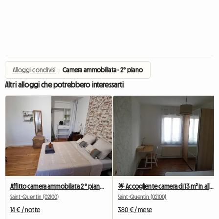
Alloggi condivisi
›
Camera ammobiliata - 2° piano
Altri alloggi che potrebbero interessarti
Affitto camera ammobiliata 2 ° piano cortile
🌟 Accogliente camera di 13 m² in alloggio condiviso – Saint-Quentin (02)
Saint-Quentin (02100)
Saint-Quentin (02100)
14 € / notte
380 € / mese