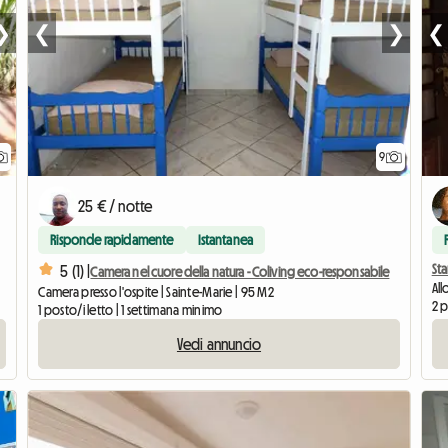
❯
❮
❯
❮
9
25 € / notte
Risponde rapidamente
Istantanea
St
5 (1) |
Camera nel cuore della natura - Coliving eco-responsabile
All
Camera presso l'ospite | Sainte-Marie | 95 M2
2 p
1 posto/i letto | 1 settimana minimo
Vedi annuncio