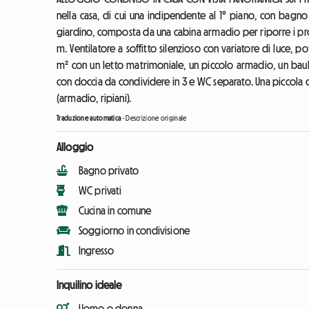
nella casa, di cui una indipendente al 1° piano, con bagn
giardino, composta da una cabina armadio per riporre i propri
m. Ventilatore a soffitto silenzioso con variatore di luce,
m² con un letto matrimoniale, un piccolo armadio, un ba
con doccia da condividere in 3 e WC separato. Una piccola 
(armadio, ripiani).
Traduzione automatica
-
Descrizione originale
Alloggio
Bagno privato
WC privati
Cucina in comune
Soggiorno in condivisione
Ingresso
Inquilino ideale
Uomo o donna