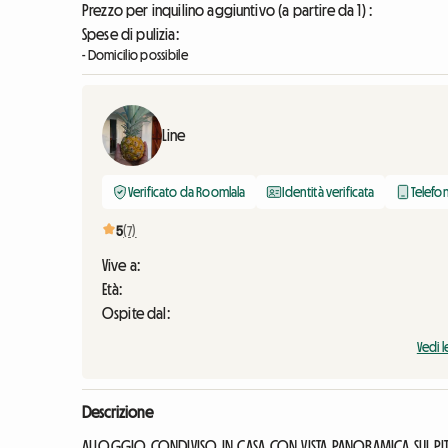
Prezzo per inquilino aggiuntivo (a partire da 1) :
Spese di pulizia:
- Domicilio possibile
Line
Verificato da Roomlala
Identità verificata
Telefon
5
(7)
Vive a:
Età:
Ospite dal:
Vedi l
Descrizione
ALLOGGIO CONDIVISO IN CASA CON VISTA PANORAMICA SUI PITO