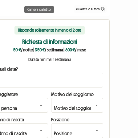
Visualizza le 10 foto
Camera da letto
Risponde solitamente in meno di 2 ore
Richiesta di informazioni
50 €
/ notte
|
350 €
/ settimana
|
600 €
/ mese
Durata minima: 1 settimana
uali date?
iaggiatore
Motivo del soggiorno
no di nascita
Posizione