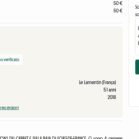
50 €
Sc
50 €
s
o verificato
Le Lamentin (França)
51 anni
2018
e recensioni
NS DU CARBET E SULLA BAIA DI FORT-DE-FRANCE. Ci sono 4 camere