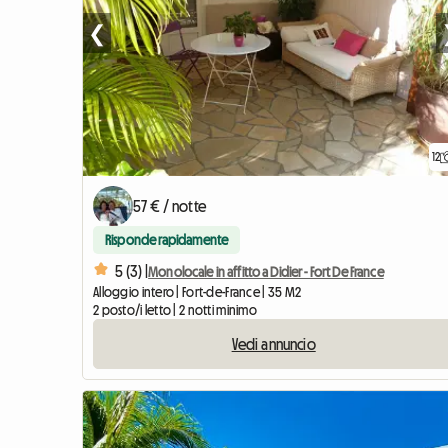
❮
12
57 € / notte
Risponde rapidamente
5 (3) |
Monolocale in affitto a Didier - Fort De France
Alloggio intero | Fort-de-France | 35 M2
2 posto/i letto | 2 notti minimo
Vedi annuncio