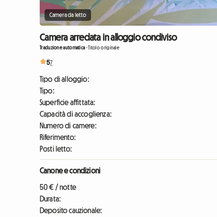
Camera da letto
Camera arredata in alloggio condiviso
Traduzione automatica
-
Titolo originale
5
7
Tipo di alloggio:
Tipo:
Superficie affittata:
Capacità di accoglienza:
Numero di camere:
Riferimento:
Posti letto:
Canone e condizioni
50 € / notte
Durata:
Deposito cauzionale: