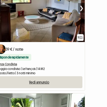
❯
11
39 € / notte
Risponde rapidamente
anza Condivisa
oggio condiviso | Le François | 14 M2
osto/i letto | 3 notti minimo
Vedi annuncio