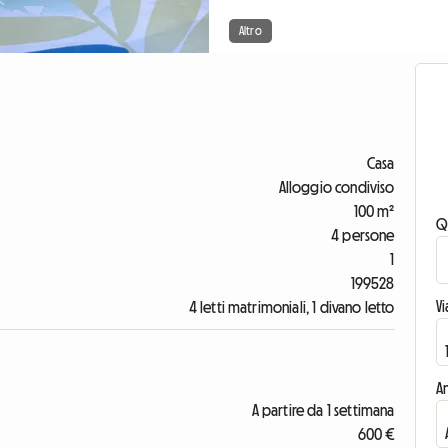
Altro
Casa
Alloggio condiviso
100 m²
Q
4 persone
1
199528
V
4 letti matrimoniali, 1 divano letto
An
A partire da 1 settimana
600 €