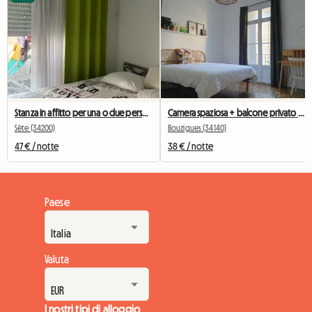
Stanza in affitto per una o due persone, per non fumatori.
Camera spaziosa + balcone privato (solo per donne)
Sète (34200)
Bouzigues (34140)
47 € / notte
38 € / notte
Paese
Valuta
I nostri tipi di alloggio