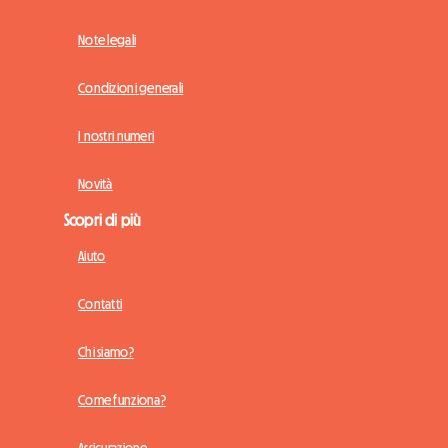
Note legali
Condizioni generali
I nostri numeri
Novità
Scopri di più
Aiuto
Contatti
Chi siamo?
Come funziona?
Assicurazione