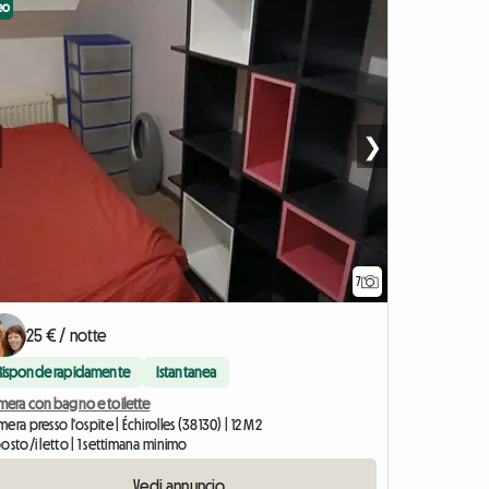
eo
❯
7
25 € / notte
Risponde rapidamente
Istantanea
mera con bagno e toilette
era presso l'ospite | Échirolles (38130) | 12 M2
osto/i letto | 1 settimana minimo
Vedi annuncio