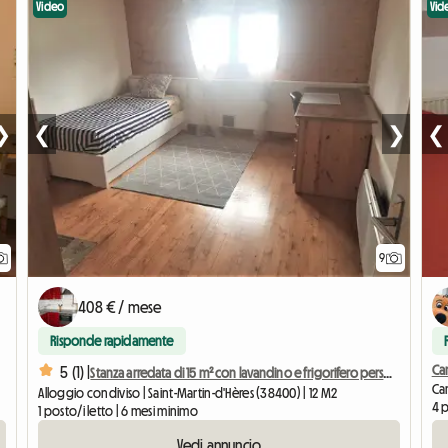
Video
Vid
❯
❮
❯
❮
9
408 € / mese
Risponde rapidamente
Ca
5 (1) |
Stanza arredata di 15 m² con lavandino e frigorifero personale
Cam
Alloggio condiviso | Saint-Martin-d'Hères (38400) | 12 M2
4 p
1 posto/i letto | 6 mesi minimo
Vedi annuncio