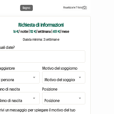
Visualizza le 7 foto
Bagno
Richiesta di informazioni
16 €
/ notte
|
112 €
/ settimana
|
451 €
/ mese
Durata minima: 2 settimane
uali date?
iaggiatore
Motivo del soggiorno
no di nascita
Posizione
rivi un messaggio per spiegare il motivo del tuo