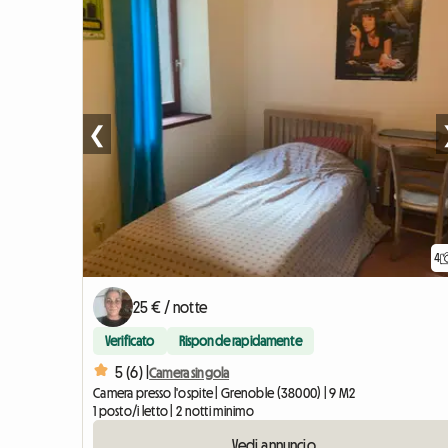
❮
4
25 € / notte
Verificato
Risponde rapidamente
5 (6) |
Camera singola
Camera presso l'ospite | Grenoble (38000) | 9 M2
1 posto/i letto | 2 notti minimo
Vedi annuncio