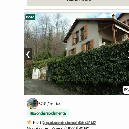
Video
❮
10
52 € / notte
Risponde rapidamente
5 (3) |
Appartamento Ammobiliato 45 M2
Alloggio intero | Corenc (38700) | 45 M2