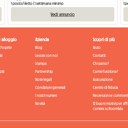
1 posto/i letto | 1 settimana minimo
1 p
Vedi annuncio
di alloggio
Azienda
Scopri di più
l'ospite
Blog
Aiuto
si
Lavora con noi
Contatti
Stampa
Chi siamo?
iti
Partnership
Come funziona?
Note legali
Assicurazione
Condizioni generali
Centro di fiducia
I nostri numeri
Recensioni e comment
Novità
12 buoni motivi per aff
camera su Roomlala