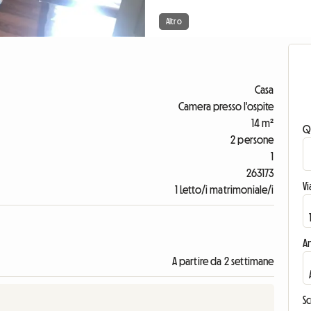
Altro
Casa
Camera presso l'ospite
14 m²
Q
2 persone
1
263173
V
1 Letto/i matrimoniale/i
An
A partire da 2 settimane
Sc