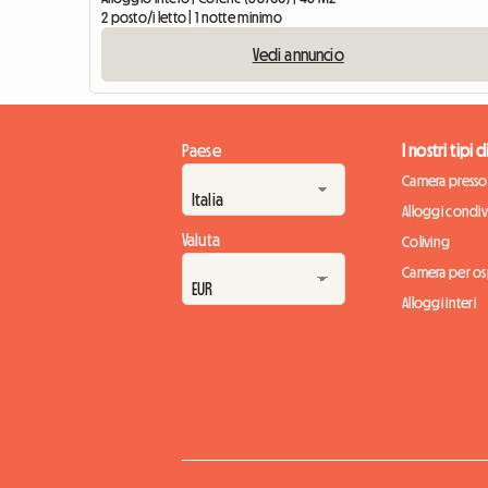
2 posto/i letto | 1 notte minimo
Vedi annuncio
Paese
I nostri tipi 
Camera presso 
Alloggi condivi
Valuta
Coliving
Camera per osp
Alloggi interi