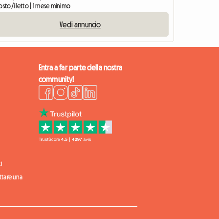
osto/i letto | 1 mese minimo
Vedi annuncio
Entra a far parte della nostra
community!
i
ittare una