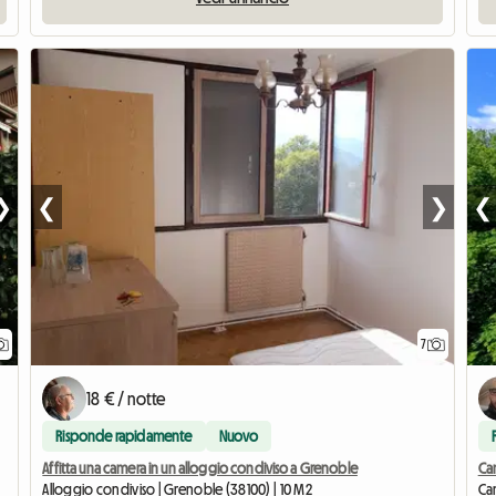
❯
❮
❯
❮
7
18 € / notte
Risponde rapidamente
Nuovo
Affitta una camera in un alloggio condiviso a Grenoble
Cam
Alloggio condiviso | Grenoble (38100) | 10 M2
Cam