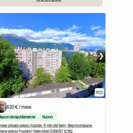
❯
10
520 € / mese
Risponde rapidamente
Nuovo
era privata presso l'ospite - 5 min dal tram - Vista montagne
era presso l'ospite | Grenoble (38100) | 12 M2