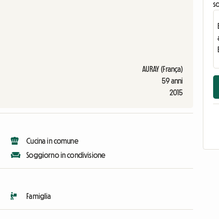
s
AURAY (França)
59 anni
2015
Cucina in comune
Soggiorno in condivisione
Famiglia