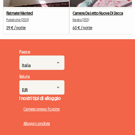
Flatmate Wanted
Camera Da Letto Nuova Di Zecca
Pukekohe (2120)
Karaka (2113)
29 € / notte
63 € / notte
Paese
Valuta
I nostri tipi di alloggio
Camera presso l'ospite
Alloggi condivisi