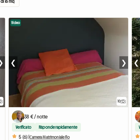
di 16 mq
Video
❯
❮
❯
❮
10
38 € / notte
Verificato
Risponde rapidamente
5 (6) |
Camera Matrimoniale Flo