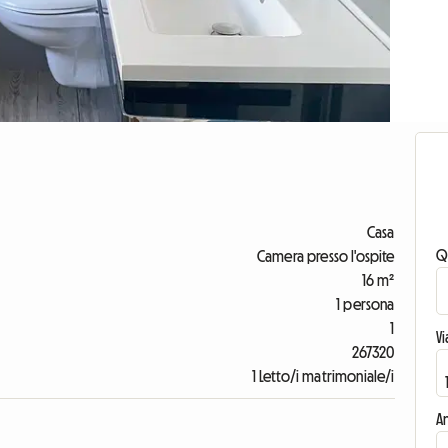
Casa
Q
Camera presso l'ospite
16 m²
1 persona
1
V
267320
1 Letto/i matrimoniale/i
An