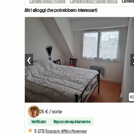
Camere presso l'ospite
›
Camere presso l'ospite Francia
›
Camera 
Altri alloggi che potrebbero interessarti
❮
4
25 € / notte
Verificato
Risponde rapidamente
5 (23) |
Stanza In Affitto Ploemeur