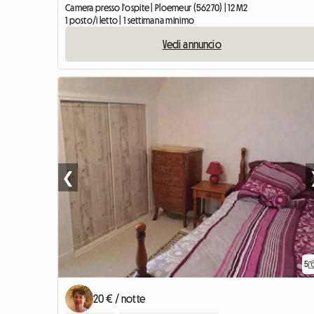
Camera presso l'ospite | Ploemeur (56270) | 12 M2
1 posto/i letto | 1 settimana minimo
Vedi annuncio
❮
5
20 € / notte