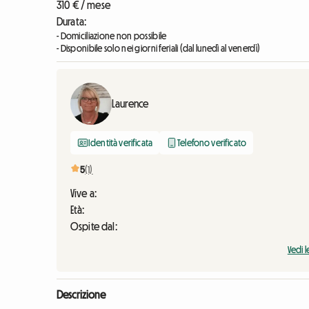
310 € / mese
Durata:
- Domiciliazione non possibile
- Disponibile solo nei giorni feriali (dal lunedì al venerdì)
Laurence
Identità verificata
Telefono verificato
5
(1)
Vive a:
Età:
Ospite dal:
Vedi l
Descrizione