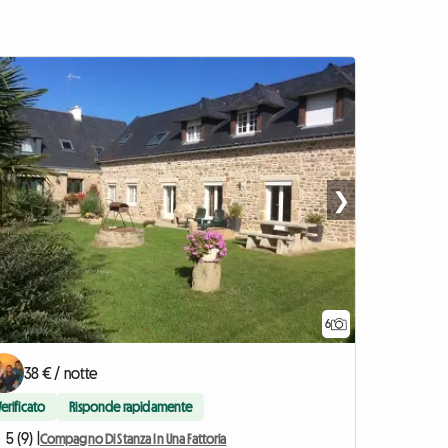
❯
6
38 € / notte
Verificato
Risponde rapidamente
5 (9) |
Compagno Di Stanza In Una Fattoria