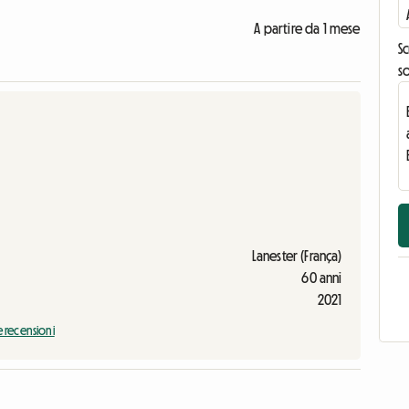
A partire da 1 mese
Sc
s
Lanester (França)
60 anni
2021
e recensioni