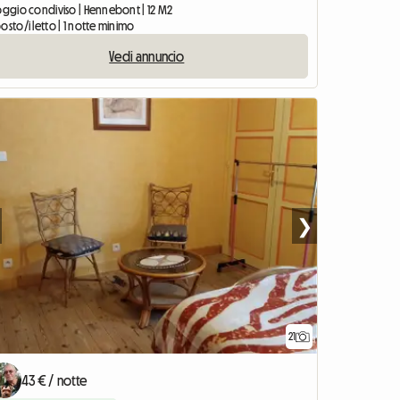
loggio condiviso | Hennebont | 12 M2
osto/i letto | 1 notte minimo
Vedi annuncio
❯
21
43 € / notte