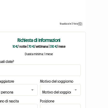
Visualizza le 3 foto
Richiesta di informazioni
10 €
/ notte
|
70 €
/ settimana
|
310 €
/ mese
Durata minima: 1 mese
uali date?
iaggiatore
Motivo del soggiorno
no di nascita
Posizione