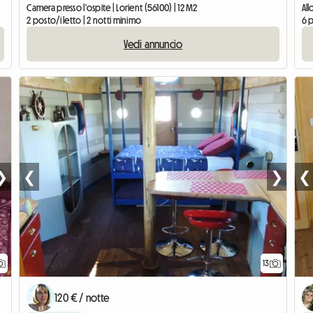
Camera presso l'ospite | Lorient (56100) | 12 M2
Al
2 posto/i letto | 2 notti minimo
6 p
Vedi annuncio
❯
❮
❯
❮
13
120 € / notte