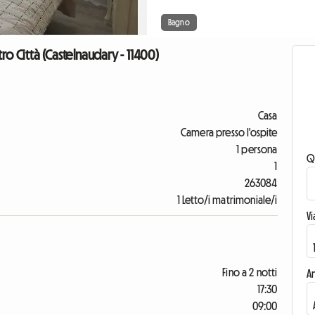
Bagno
tro Città (Castelnaudary - 11400)
Casa
Camera presso l'ospite
1 persona
Q
1
263084
1 Letto/i matrimoniale/i
V
Fino a 2 notti
An
17:30
09:00