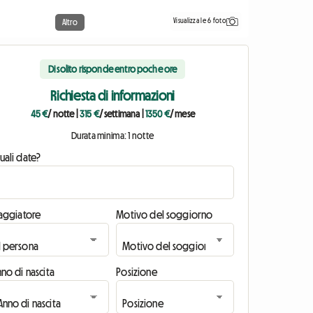
Visualizza le 6 foto
Altro
Di solito risponde entro poche ore
Richiesta di informazioni
45 €
/ notte
|
315 €
/ settimana
|
1350 €
/ mese
Durata minima: 1 notte
uali date?
iaggiatore
Motivo del soggiorno
no di nascita
Posizione