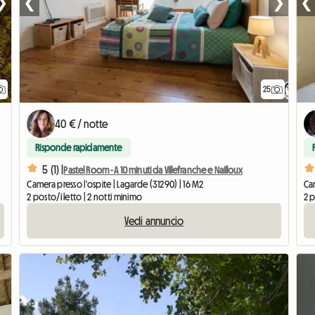
❯
❮
❯
❮
25
40 € / notte
Risponde rapidamente
5 (1) |
Pastel Room - A 10 minuti da Villefranche e Nailloux
Camera presso l'ospite | Lagarde (31290) | 16 M2
Cam
2 posto/i letto | 2 notti minimo
2 p
Vedi annuncio