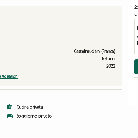
Sc
s
Castelnaudary (França)
53 anni
2022
e recensioni
Cucina privata
Soggiorno privato