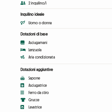
2 inquilino/i
Inquilino ideale
Uomo o donna
Dotazioni di base
Asciugamani
Lenzuola
Aria condizionata
Dotazioni aggiuntive
Sapone
Asciugatrice
Ferro da stiro
Grucce
Lavatrice