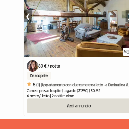
❮
24
80 € / notte
Da scoprire
5 (1) |
Appartamento con due camere da let
Camera presso l'ospite | Lagarde (31290) | 30 M2
4 posto/i letto | 2 notti minimo
Vedi annuncio