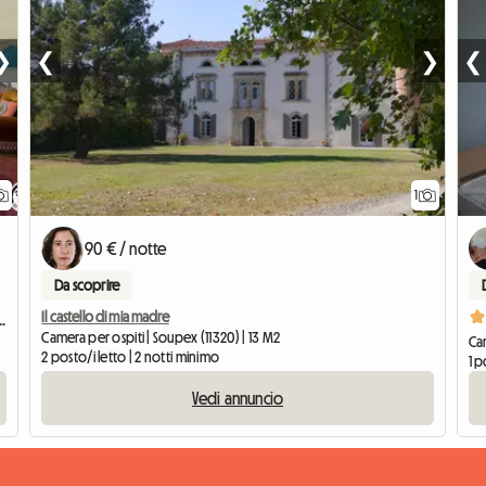
❯
❮
❯
❮
1
Vedi
90 € / notte
Da scoprire
Il castello di mia madre
to - a 10 minuti da Villefranche e Nailloux
Camera per ospiti | Soupex (11320) | 13 M2
Cam
2 posto/i letto | 2 notti minimo
1 p
Vedi annuncio