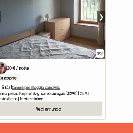
❯
4
 l'annuncio
20 € / notte
Da scoprire
5 (4) |
Camera per alloggio condiviso
era presso l'ospite | Avignonet-Lauragais (31290) | 25 M2
osto/i letto | 1 notte minimo
Vedi annuncio