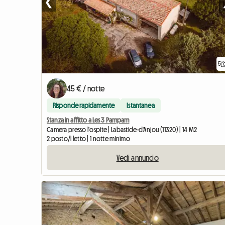
❮
5
45 € / notte
Risponde rapidamente
Istantanea
Stanza in affitto a Les 3 Pampam
Camera presso l'ospite | Labastide-d'Anjou (11320) | 14 M2
2 posto/i letto | 1 notte minimo
Vedi annuncio