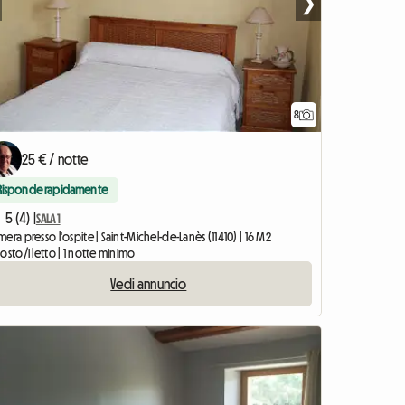
❯
8
25 € / notte
Risponde rapidamente
5 (4) |
SALA 1
era presso l'ospite | Saint-Michel-de-Lanès (11410) | 16 M2
osto/i letto | 1 notte minimo
Vedi annuncio