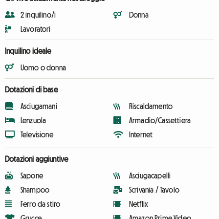
2 inquilino/i
Donna
Lavoratori
Inquilino ideale
Uomo o donna
Dotazioni di base
Asciugamani
Riscaldamento
Lenzuola
Armadio/Cassettiera
Televisione
Internet
Dotazioni aggiuntive
Sapone
Asciugacapelli
Shampoo
Scrivania / Tavolo
Ferro da stiro
Netflix
Grucce
Amazon Prime Video