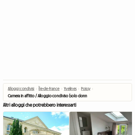
Alloggi condivisi
›
Île-de-France
›
Yvelines
›
Poissy
›
Camera in affitto / Alloggio condiviso (solo donne) F4 a Poissy
Altri alloggi che potrebbero interessarti