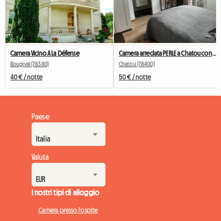
Camera Vicino A La Défense
Camera arredata PERLE a Chatou con bagno privato
Bougival (78380)
Chatou (78400)
40 € / notte
50 € / notte
Paese
Valuta
I nostri tipi di alloggio
Camera presso l'ospite