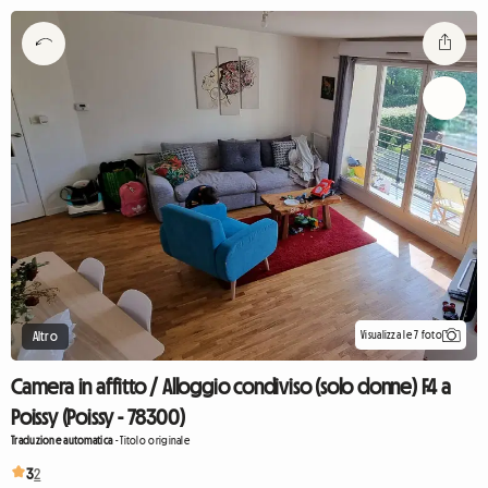
Visualizza le 7 foto
Altro
Camera in affitto / Alloggio condiviso (solo donne) F4 a
Poissy (Poissy - 78300)
Traduzione automatica
-
Titolo originale
3
2