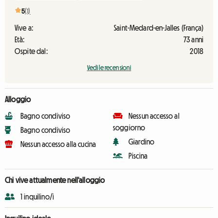
5
(1)
Vive a:
Saint-Medard-en-Jalles (França)
Età:
73 anni
Ospite dal:
2018
Vedi le recensioni
Alloggio
Bagno condiviso
Nessun accesso al
soggiorno
Bagno condiviso
Giardino
Nessun accesso alla cucina
Piscina
Chi vive attualmente nell'alloggio
1 inquilino/i