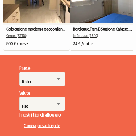
Colocazione moderna e accogliente Cenon/Bastide – 2 camere disponibili
Bordeaux, Tram D Stazione Calypso.ch+bagno Privato+wc
Cenon (33150)
Le Bouscat (33110)
500 € / mese
34 € / notte
Paese
Valuta
I nostri tipi di alloggio
Camera presso l'ospite