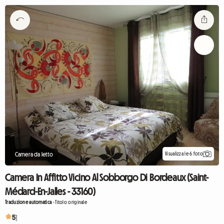
Visualizza le 6 foto
Camera da letto
Camera In Affitto Vicino Al Sobborgo Di Bordeaux (Saint-
Médard-En-Jalles - 33160)
Traduzione automatica
-
Titolo originale
5
1