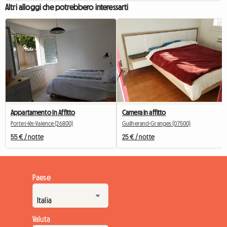
Altri alloggi che potrebbero interessarti
Appartamento In Affitto
Camera in affitto
Portes-lès-Valence (26800)
Guilherand-Granges (07500)
55 € / notte
25 € / notte
Paese
Valuta