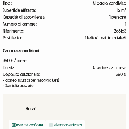
Tipo:
Alloggio condiviso
Superficie affittata:
16 m²
Capacità di accoglienza:
1 persona
Numero di camere:
1
Riferimento:
266163
Posti letto:
1 Letto/i matrimoniale/i
Canone e condizioni
350 € / mese
Durata:
A partire da 1 mese
Deposito cauzionale:
350 €
- Idoneo ai sussidi per l'alloggio (APL)
- Domicilio possibile
Hervé
Identità verificata
Telefono verificato