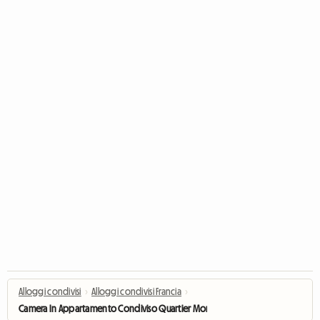
Alloggi condivisi
›
Alloggi condivisi Francia
›
Camera In Appartamento Condiviso Quartier Montplaisir