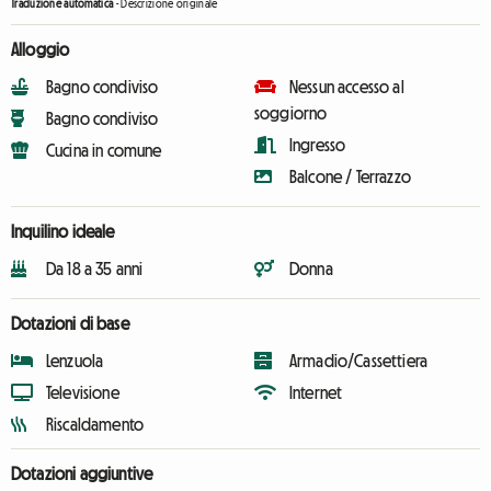
Traduzione automatica
-
Descrizione originale
Alloggio
Bagno condiviso
Nessun accesso al
soggiorno
Bagno condiviso
Ingresso
Cucina in comune
Balcone / Terrazzo
Inquilino ideale
Da 18 a 35 anni
Donna
Dotazioni di base
Lenzuola
Armadio/Cassettiera
Televisione
Internet
Riscaldamento
Dotazioni aggiuntive