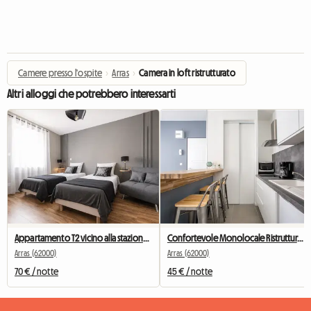
Camere presso l'ospite
›
Arras
›
Camera in loft ristrutturato
Altri alloggi che potrebbero interessarti
Appartamento T2 vicino alla stazione TGV | Wi-Fi veloce | Comfort
Confortevole Monolocale Ristrutturato
Arras (62000)
Arras (62000)
70 € / notte
45 € / notte