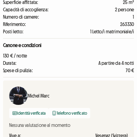
Superficie affittata:
25 m²
Capacità di accoglienza:
2 persone
Numero di camere:
1
Riferimento:
263330
Posti letto:
1 Letto/i matrimoniale/i
Canone e condizioni
130 € / notte
Durata:
A partire da 4 notti
Spese di pulizia:
70 €
Michel Marc
Identità verificata
Telefono verificato
Nessuna valutazione al momento
Vive a:
Vesenaz (Svizzera)