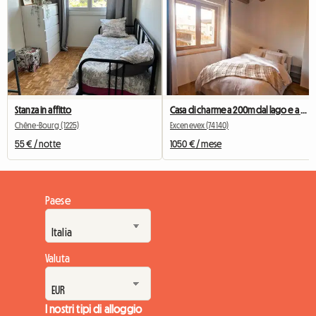
Stanza in affitto
Casa di charme a 200m dal lago e a 40 minuti da Ginevra
Chêne-Bourg (1225)
Excenevex (74140)
55 € / notte
1050 € / mese
Paese
Valuta
I nostri tipi di alloggio