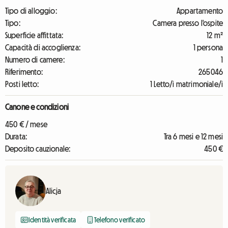
Tipo di alloggio:
Appartamento
Tipo:
Camera presso l'ospite
Superficie affittata:
12 m²
Capacità di accoglienza:
1 persona
Numero di camere:
1
Riferimento:
265046
Posti letto:
1 Letto/i matrimoniale/i
Canone e condizioni
450 € / mese
Durata:
Tra 6 mesi e 12 mesi
Deposito cauzionale:
450 €
Alicja
Identità verificata
Telefono verificato