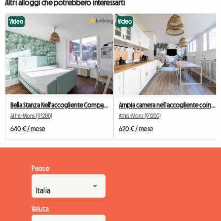
Altri alloggi che potrebbero interessarti
Video
Video
Bella Stanza Nell'accogliente Compagno Di Stanza # 2
Ampia camera nell'accogliente coinquilino n. 5 di New York vicino a Olry
Athis-Mons (91200)
Athis-Mons (91200)
640 € / mese
620 € / mese
Paese
Valuta