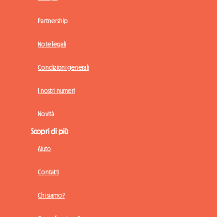
Partnership
Note legali
Condizioni generali
I nostri numeri
Novità
Scopri di più
Aiuto
Contatti
Chi siamo?