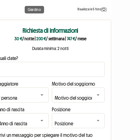
Visualizza le 5 foto
Giardino
Richiesta di informazioni
30 €
/ notte
|
200 €
/ settimana
|
747 €
/ mese
Durata minima: 2 notti
uali date?
iaggiatore
Motivo del soggiorno
no di nascita
Posizione
rivi un messaggio per spiegare il motivo del tuo