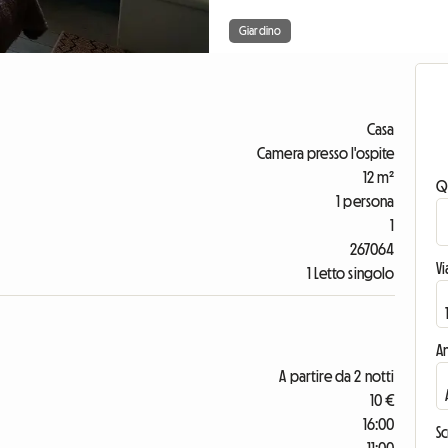
Giardino
Casa
Camera presso l'ospite
12 m²
Q
1 persona
1
267064
V
1 Letto singolo
An
A partire da 2 notti
10 €
16:00
Sc