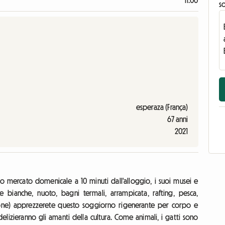
11:00
s
esperaza (França)
67 anni
2021
so mercato domenicale a 10 minuti dall'alloggio, i suoi musei e
que bianche, nuoto, bagni termali, arrampicata, rafting, pesca,
ione) apprezzerete questo soggiorno rigenerante per corpo e
 delizieranno gli amanti della cultura. Come animali, i gatti sono