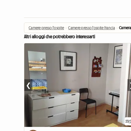
Camere presso l'ospite
›
Camere presso l'ospite Francia
›
Camera 
Altri alloggi che potrebbero interessarti
❮
23