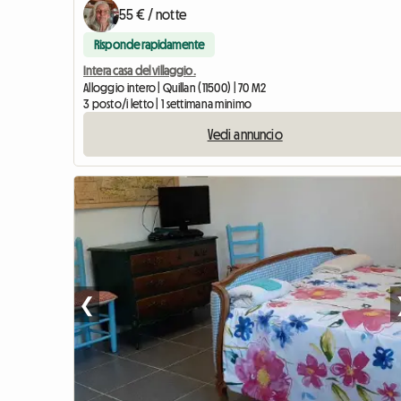
55 € / notte
Risponde rapidamente
Intera casa del villaggio.
Alloggio intero | Quillan (11500) | 70 M2
3 posto/i letto | 1 settimana minimo
Vedi annuncio
❮