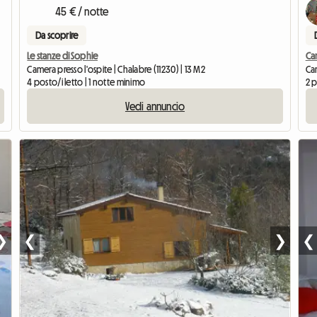
45 € / notte
Da scoprire
Le stanze di Sophie
Cam
Camera presso l'ospite | Chalabre (11230) | 13 M2
Cam
4 posto/i letto | 1 notte minimo
2 p
Vedi annuncio
❯
❮
❯
❮