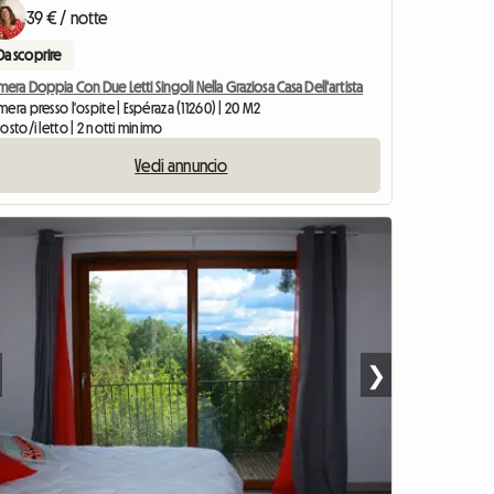
39 € / notte
Da scoprire
era Doppia Con Due Letti Singoli Nella Graziosa Casa Dell'artista
era presso l'ospite | Espéraza (11260) | 20 M2
osto/i letto | 2 notti minimo
Vedi annuncio
❯