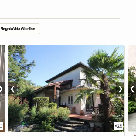
Singola Vista Giardino
❯
❮
❯
❮
6