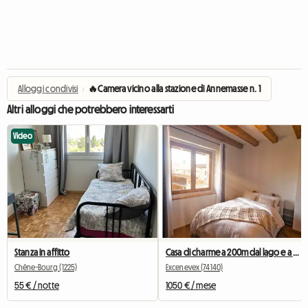
Alloggi condivisi
›
🔥Camera vicino alla stazione di Annemasse n. 1
Altri alloggi che potrebbero interessarti
Video
Stanza in affitto
Casa di charme a 200m dal lago e a 40 minuti da Ginevra
Chêne-Bourg (1225)
Excenevex (74140)
55 € / notte
1050 € / mese