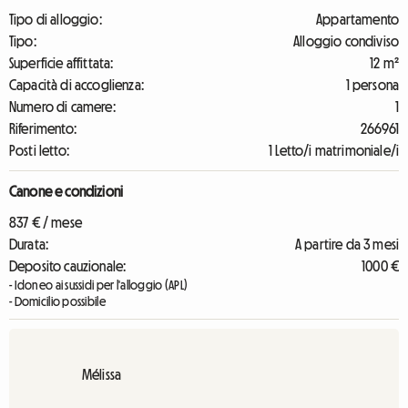
Tipo di alloggio:
Appartamento
Tipo:
Alloggio condiviso
Superficie affittata:
12 m²
Capacità di accoglienza:
1 persona
Numero di camere:
1
Riferimento:
266961
Posti letto:
1 Letto/i matrimoniale/i
Canone e condizioni
837 € / mese
Durata:
A partire da 3 mesi
Deposito cauzionale:
1000 €
- Idoneo ai sussidi per l'alloggio (APL)
- Domicilio possibile
Mélissa