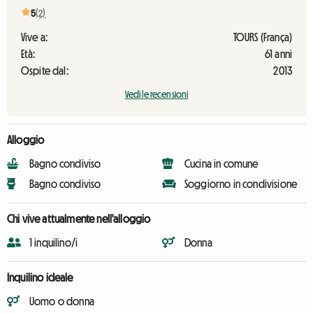
5
(2)
Vive a:
TOURS (França)
Età:
61 anni
Ospite dal:
2013
Vedi le recensioni
Alloggio
Bagno condiviso
Cucina in comune
Bagno condiviso
Soggiorno in condivisione
Chi vive attualmente nell'alloggio
1 inquilino/i
Donna
Inquilino ideale
Uomo o donna