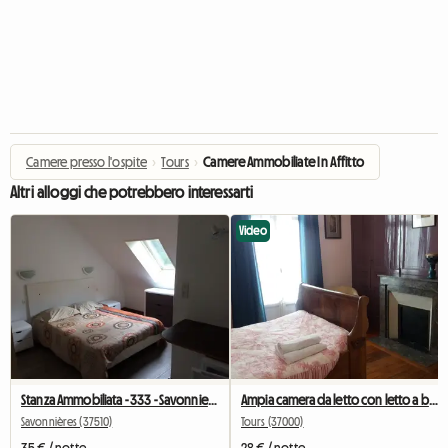
Camere presso l'ospite
›
Tours
›
Camere Ammobiliate In Affitto
Altri alloggi che potrebbero interessarti
Video
Stanza Ammobiliata - 333 - Savonnieres - Auto Consigliata
Ampia camera da letto con letto a barca da 1,25 m e mobili preziosi
Savonnières (37510)
Tours (37000)
35 € / notte
28 € / notte