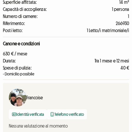
Superficie affittata:
14 m²
Capacità di accoglienza:
1 persona
Numero di camere:
1
Riferimento:
266930
Posti letto:
1 Letto/i matrimoniale/i
Canone e condizioni
630 € / mese
Durata:
Tra 1 mese e 12 mesi
Spese di pulizia:
40 €
- Domicilio possibile
Francoise
Identità verificata
Telefono verificato
Nessuna valutazione al momento