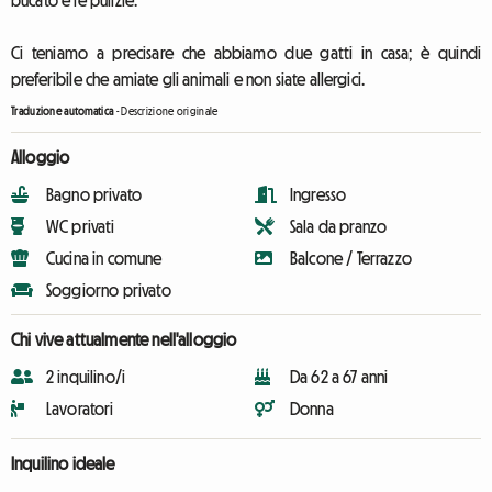
bucato e le pulizie.
Ci teniamo a precisare che abbiamo due gatti in casa; è quindi
preferibile che amiate gli animali e non siate allergici.
Traduzione automatica
-
Descrizione originale
Alloggio
Bagno privato
Ingresso
WC privati
Sala da pranzo
Cucina in comune
Balcone / Terrazzo
Soggiorno privato
Chi vive attualmente nell'alloggio
2 inquilino/i
Da 62 a 67 anni
Lavoratori
Donna
Inquilino ideale