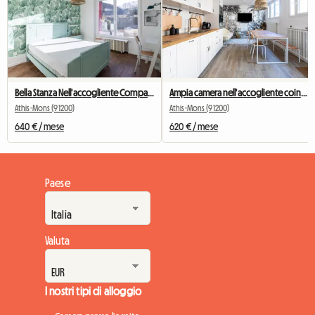
Bella Stanza Nell'accogliente Compagno Di Stanza # 2
Ampia camera nell'accogliente coinquilino n. 5 di New York vicino a Olry
Athis-Mons (91200)
Athis-Mons (91200)
640 € / mese
620 € / mese
Paese
Valuta
I nostri tipi di alloggio