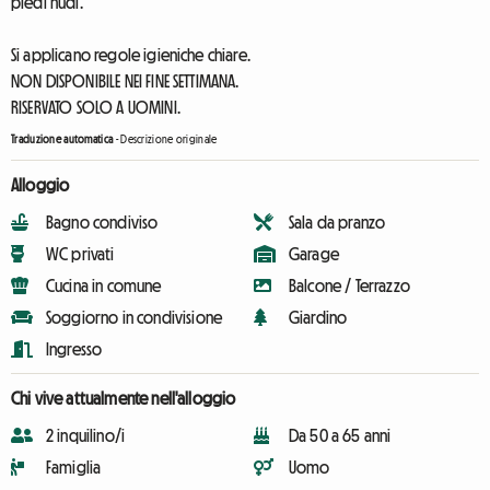
piedi nudi.
Si applicano regole igieniche chiare.
NON DISPONIBILE NEI FINE SETTIMANA.
RISERVATO SOLO A UOMINI.
Traduzione automatica
-
Descrizione originale
Alloggio
Bagno condiviso
Sala da pranzo
WC privati
Garage
Cucina in comune
Balcone / Terrazzo
Soggiorno in condivisione
Giardino
Ingresso
Chi vive attualmente nell'alloggio
2 inquilino/i
Da 50 a 65 anni
Famiglia
Uomo