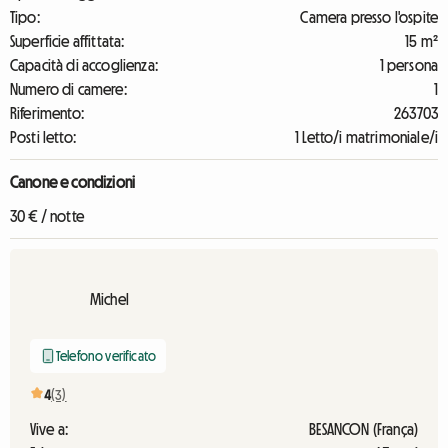
Tipo:
Camera presso l'ospite
Superficie affittata:
15 m²
Capacità di accoglienza:
1 persona
Numero di camere:
1
Riferimento:
263703
Posti letto:
1 Letto/i matrimoniale/i
Canone e condizioni
30 € / notte
Michel
Telefono verificato
4
(3)
Vive a:
BESANCON (França)