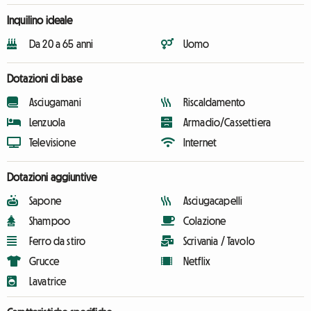
Inquilino ideale
Da 20 a 65 anni
Uomo
Dotazioni di base
Asciugamani
Riscaldamento
Lenzuola
Armadio/Cassettiera
Televisione
Internet
Dotazioni aggiuntive
Sapone
Asciugacapelli
Shampoo
Colazione
Ferro da stiro
Scrivania / Tavolo
Grucce
Netflix
Lavatrice