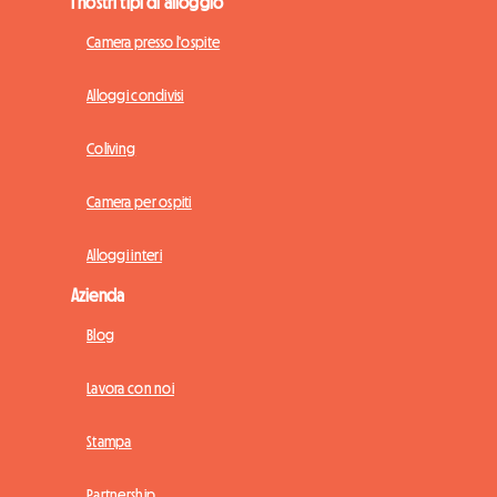
I nostri tipi di alloggio
Camera presso l'ospite
Alloggi condivisi
Coliving
Camera per ospiti
Alloggi interi
Azienda
Blog
Lavora con noi
Stampa
Partnership