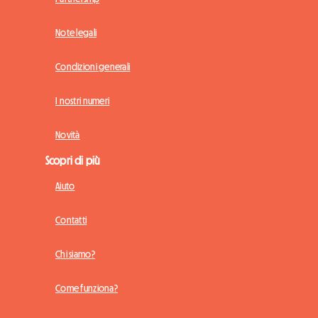
Note legali
Condizioni generali
I nostri numeri
Novità
Scopri di più
Aiuto
Contatti
Chi siamo?
Come funziona?