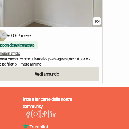
5
500 € / mese
Risponde rapidamente
era in affitto
era presso l'ospite | Chanteloup-les-Vignes (78570) | 87 M2
osto/i letto | 1 mese minimo
Vedi annuncio
Entra a far parte della nostra
community!