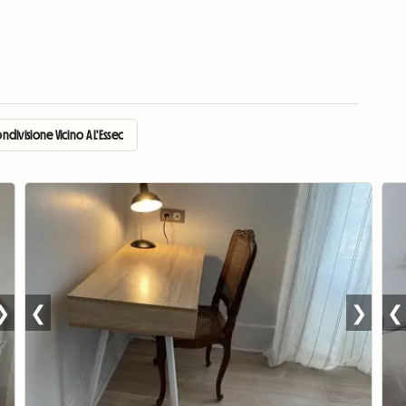
ndivisione Vicino A L'Essec
❯
❮
❯
❮