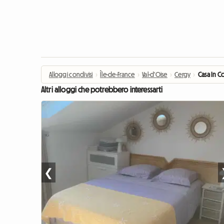
Alloggi condivisi
›
Île-de-France
›
Val-d'Oise
›
Cergy
›
Casa In Co
Altri alloggi che potrebbero interessarti
❮