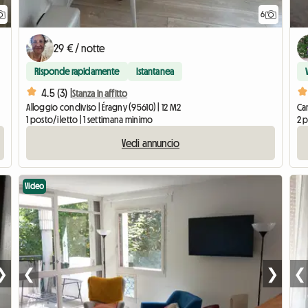
6
29 € / notte
Risponde rapidamente
Istantanea
4.5 (3) |
Stanza in affitto
Alloggio condiviso | Éragny (95610) | 12 M2
Cam
1 posto/i letto | 1 settimana minimo
2 p
Vedi annuncio
Video
❯
❮
❯
❮