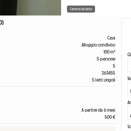
Camera da letto
0)
Casa
Alloggio condiviso
100 m²
Q
5 persone
5
263455
V
5 letti singoli
An
A partire da 6 mesi
500 €
Sc