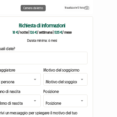
Visualizza le 5 foto
Camera da letto
Richiesta di informazioni
18 €
/ notte
|
126 €
/ settimana
|
525 €
/ mese
Durata minima: 6 mesi
uali date?
iaggiatore
Motivo del soggiorno
no di nascita
Posizione
rivi un messaggio per spiegare il motivo del tuo