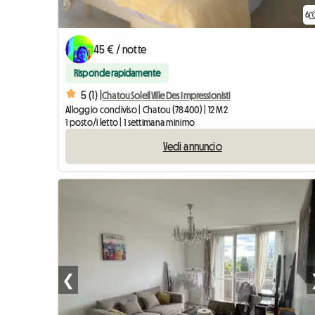
6
45 € / notte
Risponde rapidamente
5 (1) |
Chatou Soleil Ville Des Impressionisti
Alloggio condiviso | Chatou (78400) | 12 M2
1 posto/i letto | 1 settimana minimo
Vedi annuncio
❮