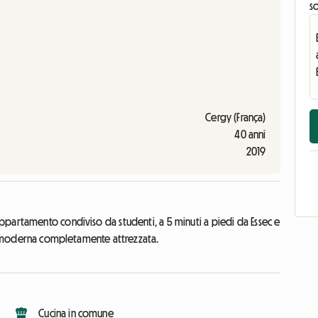
s
Cergy (França)
40 anni
2019
ppartamento condiviso da studenti, a 5 minuti a piedi da Essec e
ina moderna completamente attrezzata.
Cucina in comune