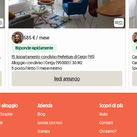
10
585 € / mese
Risponde rapidamente
stazione di Colombes Stade
F5 Appartamento condiviso Prefettura di Cergy (95)
Cam
Alloggio condiviso | Cergy (95000) | 30 M2
Cam
5 posto/i letto | 1 mese minimo
1 p
Vedi annuncio
di alloggio
Azienda
Scopri di più
l'ospite
Blog
Aiuto
si
Lavora con noi
Contatti
Stampa
Chi siamo?