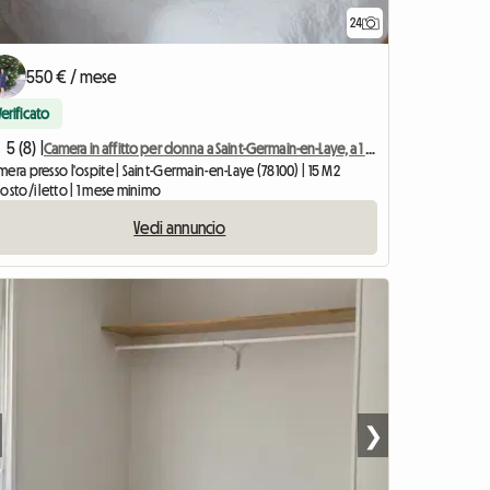
24
550 € / mese
Verificato
5 (8) |
Camera in affitto per donna a Saint-Germain-en-Laye, a 1 ora da Parigi
era presso l'ospite | Saint-Germain-en-Laye (78100) | 15 M2
osto/i letto | 1 mese minimo
Vedi annuncio
❯