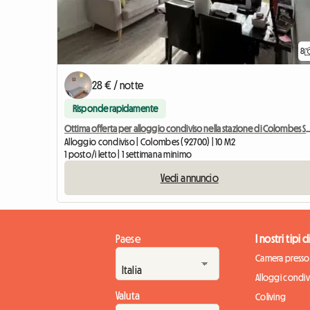
8
28 € / notte
Risponde rapidamente
Ottima offerta per alloggio condiviso nella 
Alloggio condiviso | Colombes (92700) | 10 M2
1 posto/i letto | 1 settimana minimo
Vedi annuncio
Paese
I nostri tipi 
Camera presso 
Alloggi condivi
Valuta
Coliving