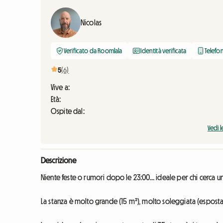
Nicolas
Verificato da Roomlala
Identità verificata
Telefon
5
(6)
Vive a:
Età:
Ospite dal:
Vedi l
Descrizione
Niente feste o rumori dopo le 23:00... ideale per chi cerca 
La stanza è molto grande (15 m²), molto soleggiata (esposta