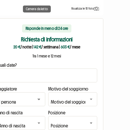
Visualizza le 10 foto
Camera da letto
Risponde in meno di 24 ore
Richiesta di informazioni
20 €
/ notte
|
142 €
/ settimana
|
603 €
/ mese
Tra 1 mese e 12 mesi
uali date?
iaggiatore
Motivo del soggiorno
no di nascita
Posizione