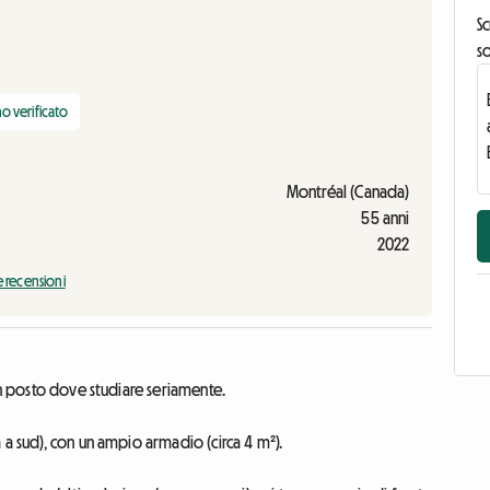
Sc
s
o verificato
Montréal (Canada)
55 anni
2022
e recensioni
un posto dove studiare seriamente.
 a sud), con un ampio armadio (circa 4 m²).