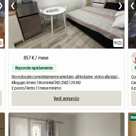
❯
❮
❯
❮
15
857 € / mese
Risponde rapidamente
Monolocale completamente arredato, all-inclusive, vicino alla stazione della metropolitana Berri-UQAM
Alloggio intero | Montréal (H2L 2N2) | 25 M2
Cam
2 posto/i letto | 1 mese minimo
6 p
Vedi annuncio
Vid