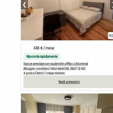
❮
13
438 € / mese
Risponde rapidamente
Stanze arredate per studenti in affitto a Montreal
Alloggio condiviso | Montréal (H2L 2N2) | 12 M2
4 posto/i letto | 1 mese minimo
Vedi annuncio