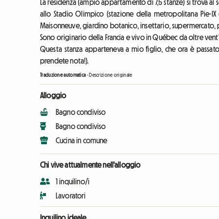
La residenza (ampio appartamento di 7,5 stanze) si trova al 
allo Stadio Olimpico (stazione della metropolitana Pie-IX 
Maisonneuve, giardino botanico, insettario, supermercato, pi
Sono originario della Francia e vivo in Québec da oltre vent'
Questa stanza apparteneva a mio figlio, che ora è passato a
prendete nota!).
Traduzione automatica
-
Descrizione originale
Alloggio
Bagno condiviso
Bagno condiviso
Cucina in comune
Chi vive attualmente nell'alloggio
1 inquilino/i
Lavoratori
Inquilino ideale