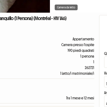
Camera da letto
uillo (1 Persona) (Montréal - H1V 1A6)
Appartamento
Camera presso l'ospite
190 piedi quadrati
Q
1 persona
1
262721
V
1 Letto/i matrimoniale/i
An
Tra 1 mese e 12 mesi