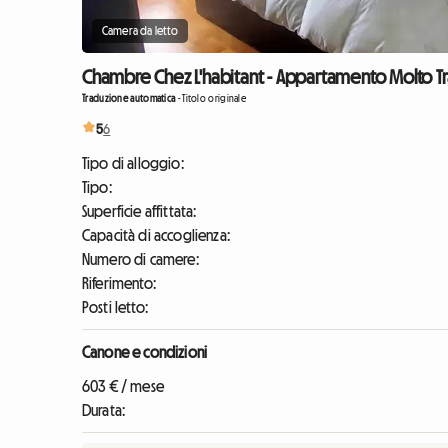
Camera da letto
Chambre Chez L'habitant - Appartamento Molto Tranq
Traduzione automatica
-
Titolo originale
5
6
Tipo di alloggio:
Tipo:
Superficie affittata:
Capacità di accoglienza:
Numero di camere:
Riferimento:
Posti letto:
Canone e condizioni
603 € / mese
Durata: