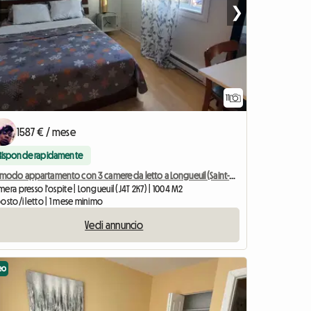
❯
11
1587 € / mese
Risponde rapidamente
Comodo appartamento con 3 camere da letto a Longueuil (Saint-Hubert)
era presso l'ospite | Longueuil (J4T 2K7) | 1004 M2
osto/i letto | 1 mese minimo
Vedi annuncio
eo