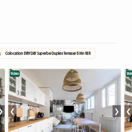
s
›
Colocation EVRYDAY Superbe Duplex Terrasse 5 Mn RER
Video
Vid
❯
❮
❯
❮