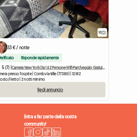
10
33 € / notte
Verificato
Risponde rapidamente
5 (7) |
Camera New York Da 1 A 2 Persone-Wifi-Parcheggio Gratuito
era presso l'ospite | Combs-la-Ville (77380) | 12 M2
osto/i letto | 2 notti minimo
Vedi annuncio
Entra a far parte della nostra
community!