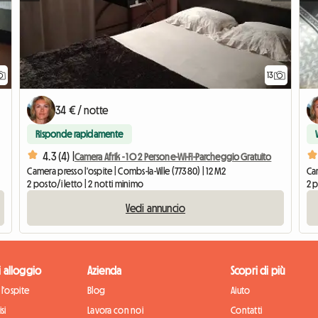
13
34 € / notte
Risponde rapidamente
4.3 (4) |
Camera Afrik - 1 O 2 Persone-Wi-Fi-Parcheggio Gratuito
Camera presso l'ospite | Combs-la-Ville (77380) | 12 M2
Cam
2 posto/i letto | 2 notti minimo
2 p
Vedi annuncio
di alloggio
Azienda
Scopri di più
l'ospite
Blog
Aiuto
si
Lavora con noi
Contatti