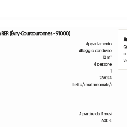
 RER (Évry-Courcouronnes - 91000)
A
Appartamento
Q
Alloggio condiviso
co
10 m²
vi
4 persone
1
267024
1 Letto/i matrimoniale/i
A partire da 3 mesi
600 €