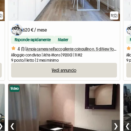
11
620 € / mese
Risponde rapidamente
Master
4 (1) |
Ampia camera nell'accogliente coinquilino n. 5 di New York vicino a Olry
Alloggio condiviso | Athis-Mons (91200) | 11 M2
All
9 posto/i letto | 2 mesi minimo
9 p
Vedi annuncio
Video
❯
❮
❯
❮