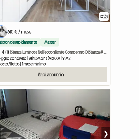
12
610 € / mese
Risponde rapidamente
Master
4 (1) |
Stanza Luminosa Nell'accogliente Compagno Di Stanza # 4 Miami
oggio condiviso | Athis-Mons (91200) | 9 M2
osto/i letto | 1 mese minimo
Vedi annuncio
❯