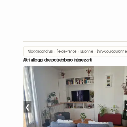
Alloggi condivisi
›
Île-de-France
›
Essonne
›
Évry-Courcouronne
Altri alloggi che potrebbero interessarti
❮