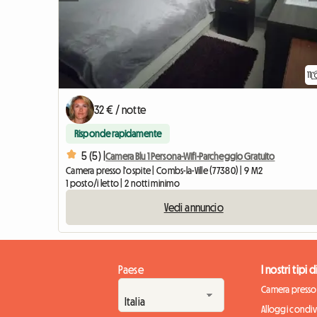
11
32 € / notte
Risponde rapidamente
5 (5) |
Camera Blu 1 Persona-Wifi-Parcheggio Gratuito
Camera presso l'ospite | Combs-la-Ville (77380) | 9 M2
1 posto/i letto | 2 notti minimo
Vedi annuncio
Paese
I nostri tipi 
Camera presso 
Alloggi condivi