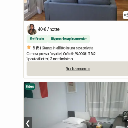
11
40 € / notte
Verificato
Risponde rapidamente
5 (5) |
Stanza in affitto in una casa privata
Camera presso l'ospite | Créteil (94000) | 11 M2
1 posto/i letto | 3 notti minimo
Vedi annuncio
Video
❮