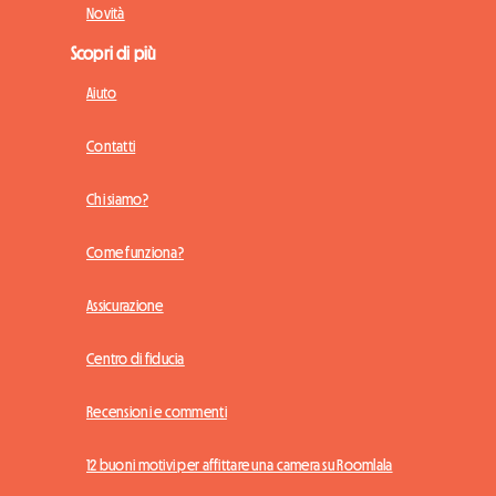
Novità
Scopri di più
Aiuto
Contatti
Chi siamo?
Come funziona?
Assicurazione
Centro di fiducia
Recensioni e commenti
12 buoni motivi per affittare una camera su Roomlala