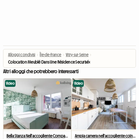
Alloggi condivisi
›
Île-de-France
›
Vitry-sur-Seine
›
Colocation Meublé Dans Une Résidence Securisée
Altri alloggi che potrebbero interessarti
Video
Video
Bella Stanza Nell'accogliente Compagno Di Stanza # 2
Ampia camera nell'accogliente coinquilino n. 5 di New York vicino a Olry