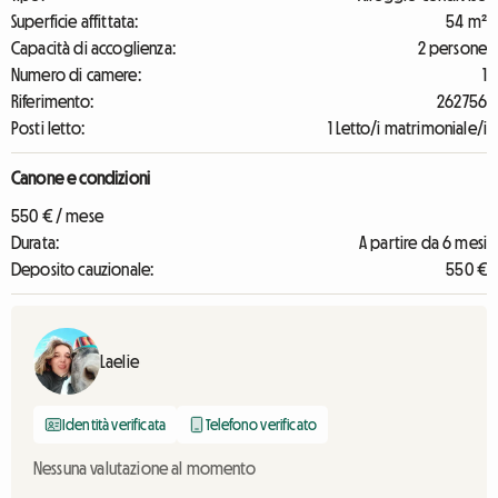
Superficie affittata:
54 m²
Capacità di accoglienza:
2 persone
Numero di camere:
1
Riferimento:
262756
Posti letto:
1 Letto/i matrimoniale/i
Canone e condizioni
550 € / mese
Durata:
A partire da 6 mesi
Deposito cauzionale:
550 €
Laelie
Identità verificata
Telefono verificato
Nessuna valutazione al momento