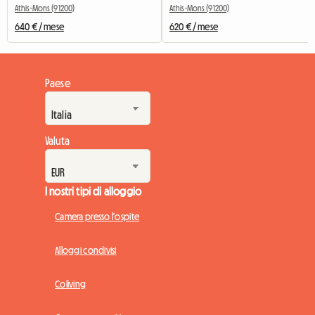
Athis-Mons (91200)
Athis-Mons (91200)
640 € / mese
620 € / mese
Paese
Valuta
I nostri tipi di alloggio
Camera presso l'ospite
Alloggi condivisi
Coliving