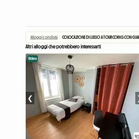
Alloggi condivisi
›
COLOCAZIONE DI LUSSO A TOURCOING CON GI
Altri alloggi che potrebbero interessarti
Video
❮
11