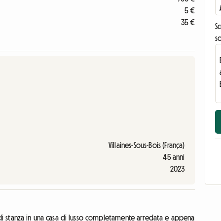
5 €
35 €
Sc
s
Villaines-Sous-Bois (França)
45 anni
2023
di stanza in una casa di lusso completamente arredata e appena