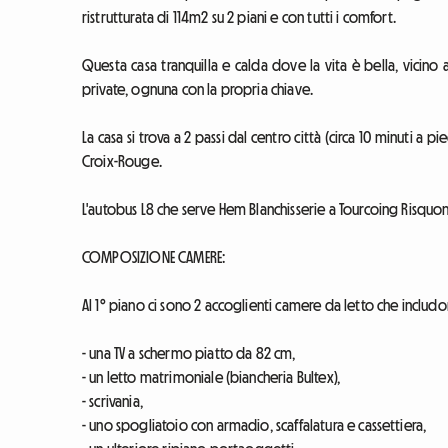
ristrutturata di 114m2 su 2 piani e con tutti i comfort.
Questa casa tranquilla e calda dove la vita è bella, vicin
private, ognuna con la propria chiave.
La casa si trova a 2 passi dal centro città (circa 10 minuti a p
Croix-Rouge.
L'autobus L8 che serve Hem Blanchisserie a Tourcoing Risquon
COMPOSIZIONE CAMERE:
Al 1° piano ci sono 2 accoglienti camere da letto che includ
- una TV a schermo piatto da 82 cm,
- un letto matrimoniale (biancheria Bultex),
- scrivania,
- uno spogliatoio con armadio, scaffalatura e cassettiera,