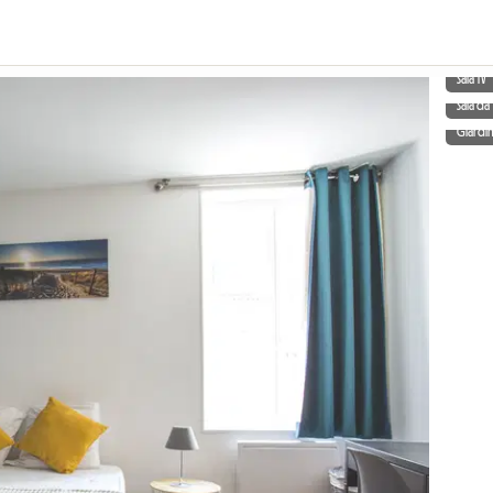
Sala TV
Sala d
Giardi