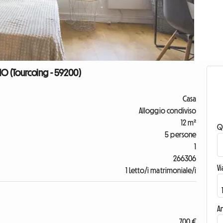
O (Tourcoing - 59200)
Casa
Alloggio condiviso
12 m²
Q
5 persone
1
266306
V
1 Letto/i matrimoniale/i
An
700 €