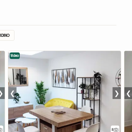
ARDINO
Video
❯
❮
❯
❮
8