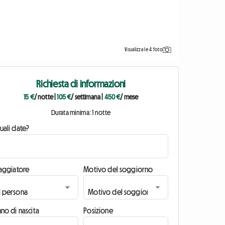
Visualizza le 4 foto
Richiesta di informazioni
15 €
/ notte
|
105 €
/ settimana
|
450 €
/ mese
Durata minima: 1 notte
uali date?
iaggiatore
Motivo del soggiorno
no di nascita
Posizione