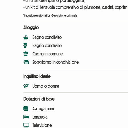
- un ulteriore ripiano portaoggetti,
- un kit di lenzuola comprensivo di piumone, cuscini, coprim
Traduzione automatica
-
Descrizione originale
Alloggio
Bagno condiviso
Bagno condiviso
Cucina in comune
Soggiorno in condivisione
Inquilino ideale
Uomo o donna
Dotazioni di base
Asciugamani
Lenzuola
Televisione