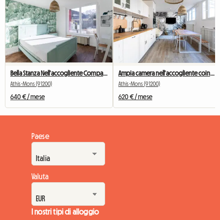
Bella Stanza Nell'accogliente Compagno Di Stanza # 2
Ampia camera nell'accogliente coinquilino n. 5 di New York vicino a Olry
Athis-Mons (91200)
Athis-Mons (91200)
640 € / mese
620 € / mese
Paese
Valuta
I nostri tipi di alloggio