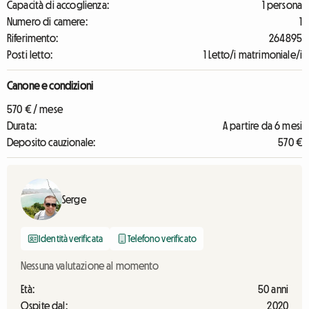
Capacità di accoglienza:
1 persona
Numero di camere:
1
Riferimento:
264895
Posti letto:
1 Letto/i matrimoniale/i
Canone e condizioni
570 € / mese
Durata:
A partire da 6 mesi
Deposito cauzionale:
570 €
Serge
Identità verificata
Telefono verificato
Nessuna valutazione al momento
Età:
50 anni
Ospite dal:
2020