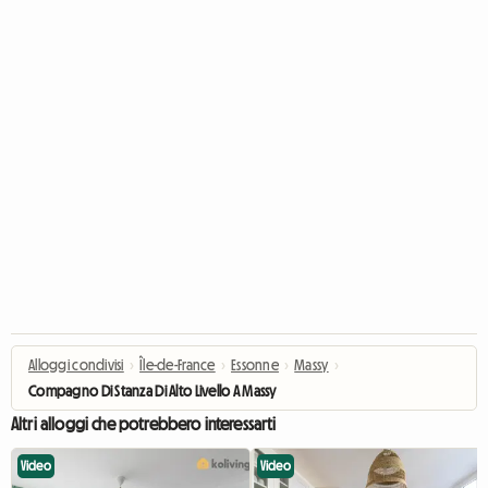
Alloggi condivisi
›
Île-de-France
›
Essonne
›
Massy
›
Compagno Di Stanza Di Alto Livello A Massy
Altri alloggi che potrebbero interessarti
Video
Video