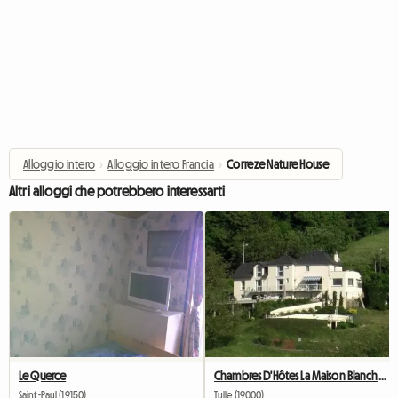
Alloggio intero
›
Alloggio intero Francia
›
Correze Nature House
Altri alloggi che potrebbero interessarti
Le Querce
Chambres D'Hôtes La Maison Blanche, À Tulle
Saint-Paul (19150)
Tulle (19000)