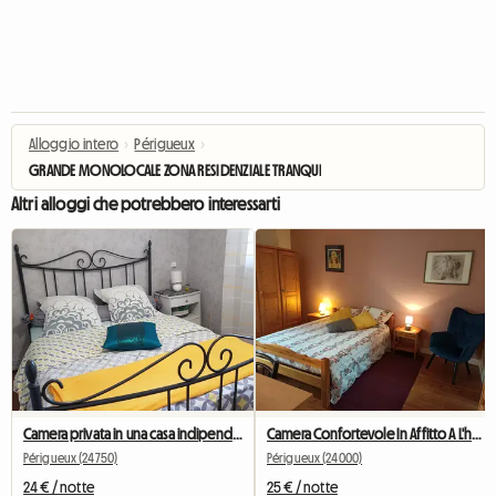
Alloggio intero
›
Périgueux
›
GRANDE MONOLOCALE ZONA RESIDENZIALE TRANQUILLA NEL CUORE DI PERIGUEUX
Altri alloggi che potrebbero interessarti
Camera privata in una casa indipendente a Périgueux
Camera Confortevole In Affitto A L'habit
Périgueux (24750)
Périgueux (24000)
24 € / notte
25 € / notte