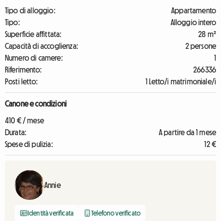
Tipo di alloggio:
Appartamento
Tipo:
Alloggio intero
Superficie affittata:
28 m²
Capacità di accoglienza:
2 persone
Numero di camere:
1
Riferimento:
266336
Posti letto:
1 Letto/i matrimoniale/i
Canone e condizioni
410 € / mese
Durata:
A partire da 1 mese
Spese di pulizia:
12 €
Annie
Identità verificata
Telefono verificato