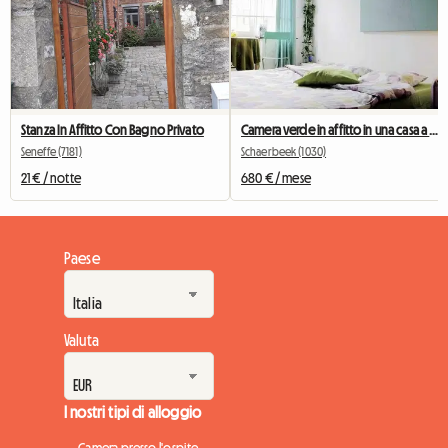
Stanza In Affitto Con Bagno Privato
Camera verde in affitto in una casa a Bruxelles
Seneffe (7181)
Schaerbeek (1030)
21 € / notte
680 € / mese
Paese
Valuta
I nostri tipi di alloggio
Camera presso l'ospite