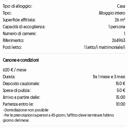
Tipo di alloggio:
Casa
Tipo:
Alloggio intero
Superficie affittata:
26 m²
Capacità di accoglienza:
1 persona
Numero di camere:
1
Riferimento:
264963
Posti letto:
1 Letto/i matrimoniale/i
Canone e condizioni
620 € / mese
Durata:
Tra 1 mese e 3 mesi
Deposito cauzionale:
150 €
Spese di pulizia:
50 €
Arrivo a partire dalle:
15:00
Partenza entro le:
10:00
- Domiciliazione non possibile
- Per le prenotazioni superiori a 45 giorni, l'affitto deve terminare l'ultimo
giorno del mese.