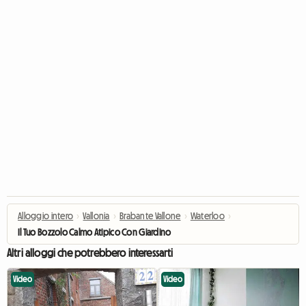
Alloggio intero
›
Vallonia
›
Brabante Vallone
›
Waterloo
›
Il Tuo Bozzolo Calmo Atipico Con Giardino
Altri alloggi che potrebbero interessarti
Video
Video