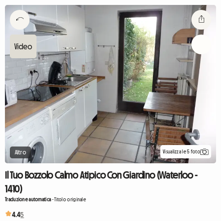
Visualizza le 5 foto
Altro
Il Tuo Bozzolo Calmo Atipico Con Giardino (Waterloo -
1410)
Traduzione automatica
-
Titolo originale
4.4
5