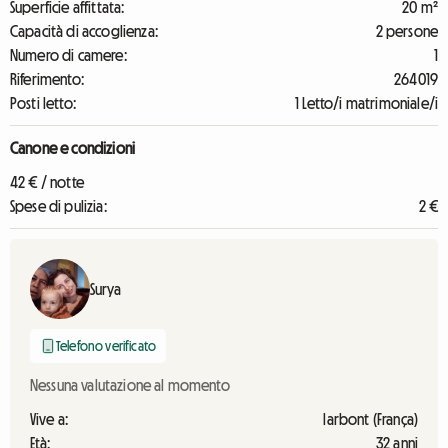
Superficie affittata:
20 m²
Capacità di accoglienza:
2 persone
Numero di camere:
1
Riferimento:
264019
Posti letto:
1 Letto/i matrimoniale/i
Canone e condizioni
42 € / notte
Spese di pulizia:
2 €
Surya
Telefono verificato
Nessuna valutazione al momento
Vive a:
larbont (França)
Età:
32 anni