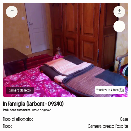
Visualizza le 4 foto
Camera da letto
In Famiglia (Larbont - 09240)
Traduzione automatica
-
Titolo originale
Tipo di alloggio:
Casa
Tipo:
Camera presso l'ospite