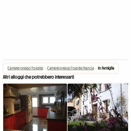
Camere presso l'ospite
›
Camere presso l'ospite Francia
›
In Famiglia
Altri alloggi che potrebbero interessarti