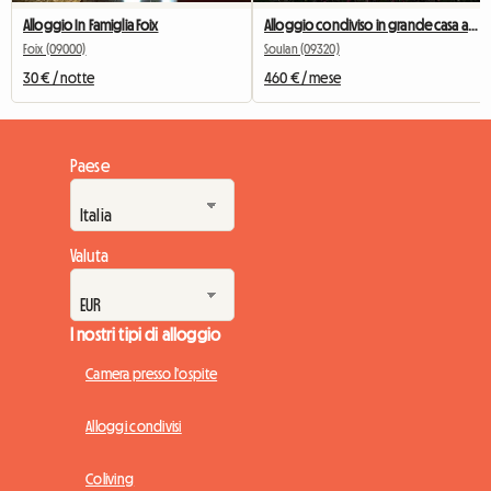
Alloggio In Famiglia Foix
Alloggio condiviso in grande casa atipica
Foix (09000)
Soulan (09320)
30 € / notte
460 € / mese
Paese
Valuta
I nostri tipi di alloggio
Camera presso l'ospite
Alloggi condivisi
Coliving