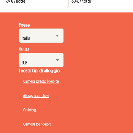
69 € / notte
60 € / notte
Paese
Valuta
I nostri tipi di alloggio
Camera presso l'ospite
Alloggi condivisi
Coliving
Camera per ospiti