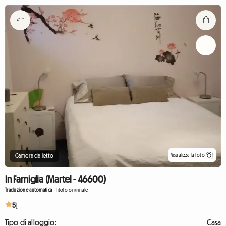
Visualizza la foto
Camera da letto
In Famiglia (Martel - 46600)
Traduzione automatica
-
Titolo originale
5
1
Tipo di alloggio:
Casa