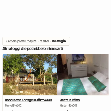
Camere presso l'ospite
›
Martel
›
In Famiglia
Altri alloggi che potrebbero interessarti
Badounette Cottage In Affitto A La Badounerie
Stanza In Affitto
Martel (46600)
Martel (46600)