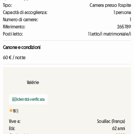
Tipo:
Camera presso l'ospite
Capacità di accoglienza:
1 persona
Numero di camere:
1
Riferimento:
265789
Posti letto:
1 Letto/i matrimoniale/i
Canone e condizioni
60 € / notte
Valérie
Identità verificata
5
(1)
Vive a:
Souillac (França)
Età:
62 anni